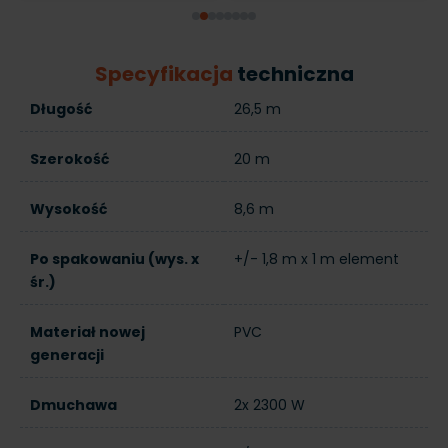
Specyfikacja
techniczna
Długość
26,5 m
Szerokość
20 m
Wysokość
8,6 m
Po spakowaniu (wys. x
+/- 1,8 m x 1 m element
śr.)
Materiał nowej
PVC
generacji
Dmuchawa
2x 2300 W