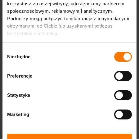
korzystasz z naszej witryny, udostępniamy partnerom
społecznościowym, reklamowym i analitycznym.
Partnerzy mogą połączyć te informacje z innymi danymi
otrzymanymi od Ciebie lub uzyskanymi podczas
korzystania z ich usług.
Wybór
Niezbędne
zgody
Preferencje
Zastosowanie
Statystyka
Najlepiej działa w plenerze, na festynach rodzinnych,
dniach miast i w sezonowych strefach rekreacyjnych,
gdzie liczy się frekwencja oraz długi czas zabawy w jednej
Marketing
instalacji. Zamknięty układ aktywności porządkuje ruch
uczestników, a przy stałym nadzorze obsługi ogranicza
chaos wokół atrakcji i odciąża animatorów. Dzieci mają