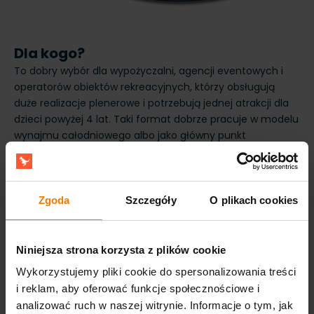
Dla kogo?
To dobry wybór dla wypożyczalni, agencji eventowych i
operatorów obiektów rekreacyjnych, którzy obsługują
duże realizacje plenerowe i potrzebują jednej atrakcji dla
dzieci powyżej 4 lat. Taki format dobrze pracuje w modelu
wynajmu całodniowego albo jako główny punkt
biletowanej strefy wodnej. Zgodność z normą EN14960
ułatwia wejście na eventy miejskie, szkolne i firmowe z
formalnymi wymaganiami. 3-letnia gwarancja daje
przewidywalność kosztów i zabezpiecza inwestycję na
Zgoda
Szczegóły
O plikach cookies
kolejne sezony.
Niniejsza strona korzysta z plików cookie
Wykorzystujemy pliki cookie do spersonalizowania treści
i reklam, aby oferować funkcje społecznościowe i
analizować ruch w naszej witrynie. Informacje o tym, jak