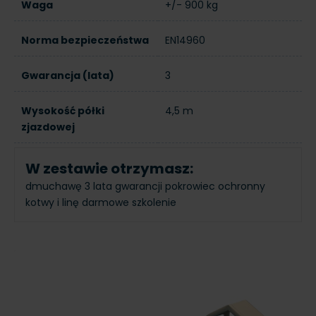
Waga
+/- 900 kg
Norma bezpieczeństwa
EN14960
Gwarancja (lata)
3
Wysokość półki
4,5 m
zjazdowej
W zestawie otrzymasz:
dmuchawę
3 lata gwarancji
pokrowiec ochronny
kotwy i linę
darmowe szkolenie