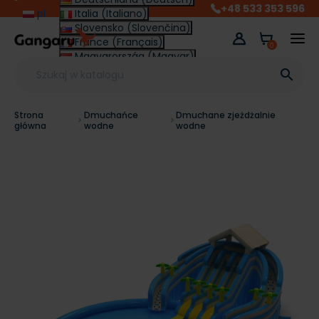
+48 533 353 596
pl
Italia (Italiano)
Slovensko (Slovenčina)
France (Français)
0
Magyarország (Magyar)
Other (English €)

Strona
Dmuchańce
Dmuchane zjeżdżalnie
główna
wodne
wodne