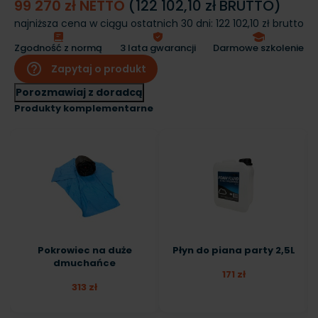
99 270 zł NETTO
(122 102,10 zł BRUTTO)
najniższa cena w ciągu ostatnich 30 dni:
122 102,10 zł brutto
Zgodność z normą
3 lata gwarancji
Darmowe szkolenie
help_outline
Zapytaj o produkt
Porozmawiaj z doradcą
Produkty komplementarne
Pokrowiec na duże
Płyn do piana party 2,5L
dmuchańce
171 zł
313 zł