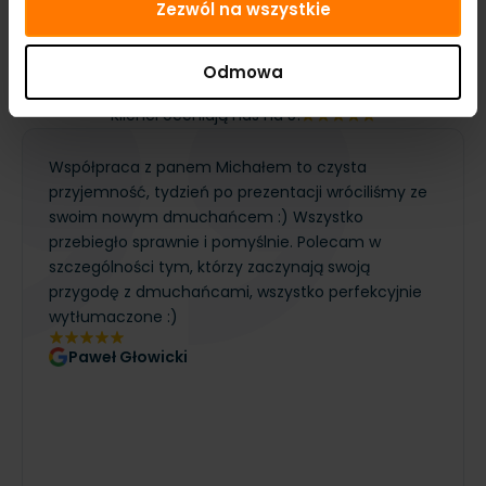
Zezwól na wszystkie
powód, by wracać do kolejki, więc strefa żyje przez cały
dzień. Dla operatora to sprzęt, który realnie buduje obrót w
sezonie letnim.
Odmowa
Opinie
i realizacje
Klienci oceniają nas na 5!
Współpraca z panem Michałem to czysta
przyjemność, tydzień po prezentacji wróciliśmy ze
swoim nowym dmuchańcem :) Wszystko
przebiegło sprawnie i pomyślnie. Polecam w
szczególności tym, którzy zaczynają swoją
przygodę z dmuchańcami, wszystko perfekcyjnie
wytłumaczone :)
Paweł Głowicki