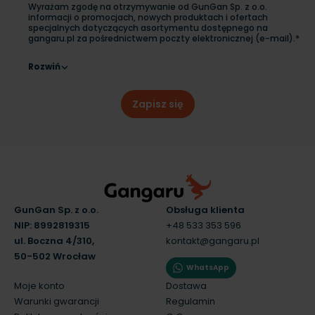
Wyrażam zgodę na otrzymywanie od GunGan Sp. z o.o.
informacji o promocjach, nowych produktach i ofertach
specjalnych dotyczących asortymentu dostępnego na
gangaru.pl za pośrednictwem poczty elektronicznej (e-mail).*
Rozwiń
Zapisz się
GunGan Sp. z o.o.
Obsługa klienta
NIP: 8992819315
+48 533 353 596
ul. Boczna 4/310,
kontakt@gangaru.pl
50-502 Wrocław
WhatsApp
Moje konto
Dostawa
Warunki gwarancji
Regulamin