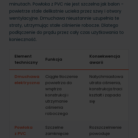
minutach. Powłoka z PVC nie jest szczelna jak balon -
powietrze stale delikatnie ucieka przez szwy i otwory
wentylacyjne. Dmuchawa nieustannie uzupełnia te
straty, utrzymując stałe ciśnienie robocze. Dlatego
podłączenie do prądu przez cały czas użytkowania to
konieczność.
Element
Konsekwencja
Funkcja
techniczny
awarii
Dmuchawa
Ciągłe tłoczenie
Natychmiastowa
elektryczna
powietrza do
utrata ciśnienia,
wnętrza
konstrukcja traci
konstrukcji i
kształt i zapada
utrzymanie
się
ciśnienia
roboczego
Powłoka
Szczelne
Rozszczelnienie
z PVC
zamknięcie
powoduje