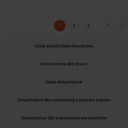
…
1
2
3
7
Duże zjeżdżalnie dmuchane
Dmuchańce dla dzieci
Małe dmuchańce
Dmuchańce dla restauracji z placem zabaw
Dmuchańce dla organizatorów eventów