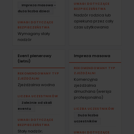
UWAGI DOTYCZĄCE
Impreza masowa -
BEZPIECZEŃSTWA
duża liczba dzieci
Nadzór rodzica lub
opiekuna przez cały
UWAGI DOTYCZĄCE
czas użytkowania
BEZPIECZEŃSTWA
Wymagany stały
nadzór
Event plenerowy
Impreza masowa
(letni)
REKOMENDOWANY TYP
ZJEŻDŻALNI
REKOMENDOWANY TYP
ZJEŻDŻALNI
Komercyjna
Zjeżdżalnia wodna
zjeżdżalnia
dmuchana (wersja
LICZBA UCZESTNIKÓW
profesjonalna)
Zależnie od skali
eventu
LICZBA UCZESTNIKÓW
Duża liczba
UWAGI DOTYCZĄCE
uczestników
BEZPIECZEŃSTWA
Stały nadzór;
UWAGI DOTYCZĄCE