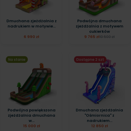
Dmuchana zjeżdżalnia z
Podwójna dmuchana
nadrukiem w motywie...
zjeżdżalnia z motywem
cukierków
6 990 zł
9 765 zł
10 500 zł
Na stanie
Dostępne 2 szt
Podwójna powiększona
Dmuchana zjeżdżalnia
zjeżdżalnia dmuchana
"Ośmiornica" z
w...
nadrukiem...
15 000 zł
12 850 zł