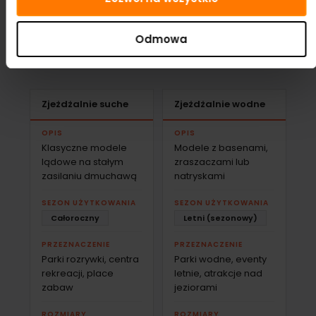
stref jednocześnie, przez co dłużej zostają przy atrakcji.
Dla operatora to bezpośrednie przełożenie na
Odmowa
przychód. Autorskie wzory Gangaru eliminują ryzyko
konfliktów licencyjnych i wyróżniają ofertę.
Zjeżdżalnie suche
Zjeżdżalnie wodne
OPIS
OPIS
Klasyczne modele
Modele z basenami,
lądowe na stałym
zraszaczami lub
zasilaniu dmuchawą
natryskami
SEZON UŻYTKOWANIA
SEZON UŻYTKOWANIA
Całoroczny
Letni (sezonowy)
PRZEZNACZENIE
PRZEZNACZENIE
Parki rozrywki, centra
Parki wodne, eventy
rekreacji, place
letnie, atrakcje nad
zabaw
jeziorami
ROZMIARY
ROZMIARY