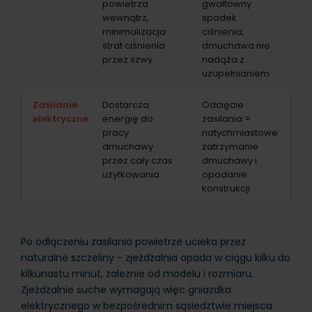
powietrza
gwałtowny
wewnątrz,
spadek
minimalizacja
ciśnienia,
strat ciśnienia
dmuchawa nie
przez szwy
nadąża z
uzupełnianiem
Zasilanie
Dostarcza
Odcięcie
elektryczne
energię do
zasilania =
pracy
natychmiastowe
dmuchawy
zatrzymanie
przez cały czas
dmuchawy i
użytkowania
opadanie
konstrukcji
Po odłączeniu zasilania powietrze ucieka przez
naturalne szczeliny - zjeżdżalnia opada w ciągu kilku do
kilkunastu minut, zależnie od modelu i rozmiaru.
Zjeżdżalnie suche wymagają więc gniazdka
elektrycznego w bezpośrednim sąsiedztwie miejsca