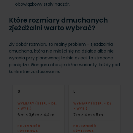
obowiązkowy stały nadzór.
Które rozmiary dmuchanych
zjeżdżalni warto wybrać?
Zły dobór rozmiaru to realny problem - zjeżdżalnia
dmuchana, która nie mieści się na działce albo nie
wyrabia przy planowanej liczbie dzieci, to stracone
pieniądze. Gangaru oferuje różne warianty, każdy pod
konkretne zastosowanie.
S
L
WYMIARY (SZER. × DŁ.
WYMIARY (SZER. × DŁ.
× WYS.)
× WYS.)
6 m × 3,6 m × 4,4 m
7 m × 4 m × 5 m
POJEMNOŚĆ
POJEMNOŚĆ
UŻYTKOWA
UŻYTKOWA