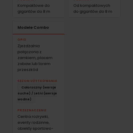
Kompaktowe do
Od kompaktowych
gigantów do 8 m
do gigantów do 8 m
Modele Combo
OPIS
Zjeżdżalnia
połączona z
zamkiem, placem
zabaw lub torem
przeszkód
SEZON UŻYTKOWANIA
Całoroczny (wersje
suche) / Letni (wersje
wodne)
PRZEZNACZENIE
Centra rozrywki,
eventy rodzinne,
obiekty sportowo-