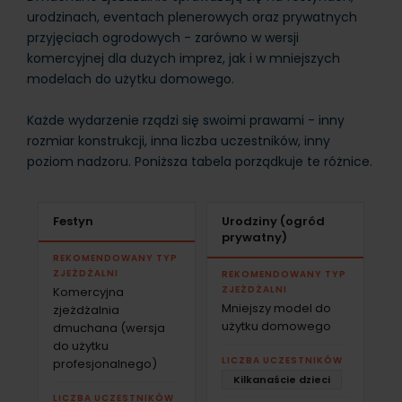
urodzinach, eventach plenerowych oraz prywatnych
przyjęciach ogrodowych - zarówno w wersji
komercyjnej dla dużych imprez, jak i w mniejszych
modelach do użytku domowego.
Każde wydarzenie rządzi się swoimi prawami - inny
rozmiar konstrukcji, inna liczba uczestników, inny
poziom nadzoru. Poniższa tabela porządkuje te różnice.
Festyn
Urodziny (ogród
prywatny)
REKOMENDOWANY TYP
ZJEŻDŻALNI
REKOMENDOWANY TYP
ZJEŻDŻALNI
Komercyjna
Mniejszy model do
zjeżdżalnia
użytku domowego
dmuchana (wersja
do użytku
LICZBA UCZESTNIKÓW
profesjonalnego)
Kilkanaście dzieci
LICZBA UCZESTNIKÓW