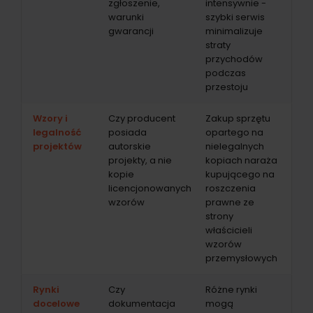
zgłoszenie,
intensywnie -
warunki
szybki serwis
gwarancji
minimalizuje
straty
przychodów
podczas
przestoju
Wzory i
Czy producent
Zakup sprzętu
legalność
posiada
opartego na
projektów
autorskie
nielegalnych
projekty, a nie
kopiach naraża
kopie
kupującego na
licencjonowanych
roszczenia
wzorów
prawne ze
strony
właścicieli
wzorów
przemysłowych
Rynki
Czy
Różne rynki
docelowe
dokumentacja
mogą