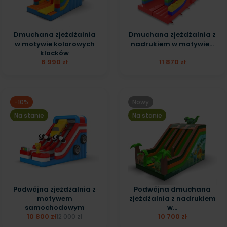
Dmuchana zjeżdżalnia
Dmuchana zjeżdżalnia z
w motywie kolorowych
nadrukiem w motywie...
klocków
6 990 zł
11 870 zł
-10%
Nowy
Na stanie
Na stanie
Podwójna zjeżdżalnia z
Podwójna dmuchana
motywem
zjeżdżalnia z nadrukiem
samochodowym
w...
10 800 zł
10 700 zł
12 000 zł