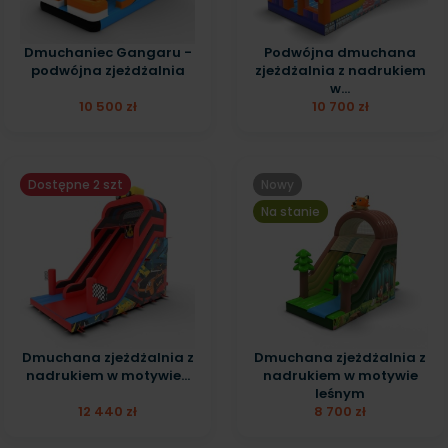
Dmuchaniec Gangaru -
Podwójna dmuchana
podwójna zjeżdżalnia
zjeżdżalnia z nadrukiem
w...
10 500 zł
10 700 zł
Dostępne 2 szt
Nowy
Na stanie
Dmuchana zjeżdżalnia z
Dmuchana zjeżdżalnia z
nadrukiem w motywie...
nadrukiem w motywie
leśnym
12 440 zł
8 700 zł