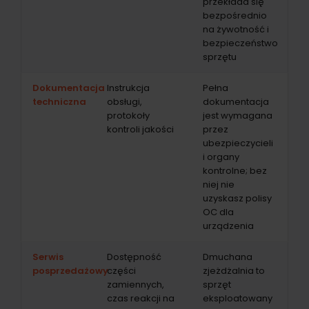
przekłada się
bezpośrednio
na żywotność i
bezpieczeństwo
sprzętu
Dokumentacja
Instrukcja
Pełna
techniczna
obsługi,
dokumentacja
protokoły
jest wymagana
kontroli jakości
przez
ubezpieczycieli
i organy
kontrolne; bez
niej nie
uzyskasz polisy
OC dla
urządzenia
Serwis
Dostępność
Dmuchana
posprzedażowy
części
zjeżdżalnia to
zamiennych,
sprzęt
czas reakcji na
eksploatowany