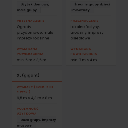
Użytek domowy,
Średnie grupy dzieci
małe grupy
i młodzieży
PRZEZNACZENIE
PRZEZNACZENIE
Ogrody
Lokalne festyny,
przydomowe, małe
urodziny, imprezy
imprezy rodzinne
osiedlowe
WYMAGANA
WYMAGANA
POWIERZCHNIA
POWIERZCHNIA
min. 6 m × 3,6 m
min. 7 m × 4 m
XL (gigant)
WYMIARY (SZER. × DŁ.
× WYS.)
9,5 m × 4,3 m × 8 m
POJEMNOŚĆ
UŻYTKOWA
Duże grupy, imprezy
masowe