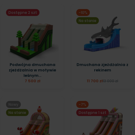
Dostępne 2 szt
-10%
Na stanie
Podwójna dmuchana
Dmuchana zjeżdżalnia z
zjeżdżalnia w motywie
rekinem
leśnym...
7 500 zł
11 700 zł
13 000 zł
Nowy
-7%
Na stanie
Dostępne 1 szt