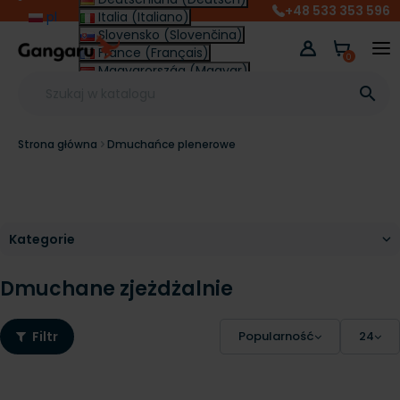
+48 533 353 596
pl
Italia (Italiano)
Slovensko (Slovenčina)
France (Français)
0
Magyarország (Magyar)
Other (English €)

Strona główna
Dmuchańce plenerowe
Dmuchane zjeżdżalnie
Filtr
Popularność
24