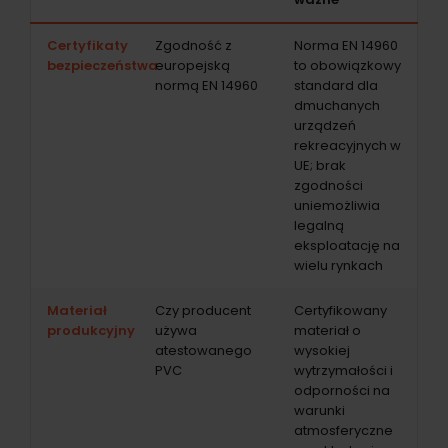
Certyfikaty
Zgodność z
Norma EN 14960
bezpieczeństwa
europejską
to obowiązkowy
normą EN 14960
standard dla
dmuchanych
urządzeń
rekreacyjnych w
UE; brak
zgodności
uniemożliwia
legalną
eksploatację na
wielu rynkach
Materiał
Czy producent
Certyfikowany
produkcyjny
używa
materiał o
atestowanego
wysokiej
PVC
wytrzymałości i
odporności na
warunki
atmosferyczne