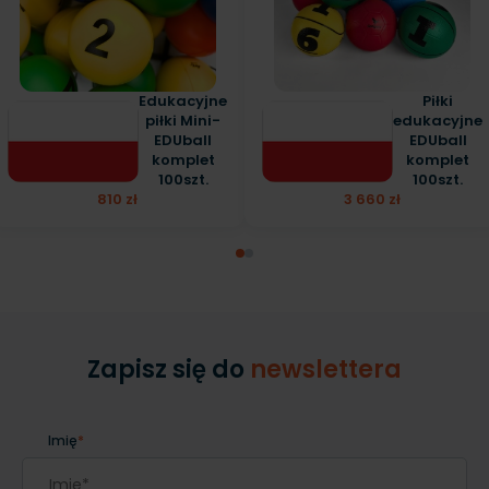
Edukacyjne
Piłki
piłki Mini-
edukacyjne
EDUball
EDUball
komplet
komplet
100szt.
100szt.
810 zł
3 660 zł
Zapisz się do
newslettera
Imię
*