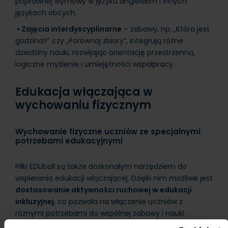
poprawnej wymowy w języku angielskim i innych
językach obcych.
•
Zajęcia interdyscyplinarne
– zabawy, np. „Która jest
godzina?” czy „Porównaj zbiory”, integrują różne
dziedziny nauki, rozwijając orientację przestrzenną,
logiczne myślenie i umiejętności współpracy.
Edukacja włączająca w
wychowaniu fizycznym
Wychowanie fizyczne uczniów ze specjalnymi
potrzebami edukacyjnymi
Piłki EDUball są także doskonałym narzędziem do
wspierania edukacji włączającej. Dzięki nim możliwe jest
dostosowanie aktywności ruchowej w edukacji
inkluzyjnej
, co pozwala na włączenie uczniów z
różnymi potrzebami do wspólnej zabawy i nauki.
Postawy nauczycieli wobec uczniów z