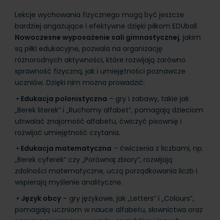
Lekcje wychowania fizycznego mogą być jeszcze
bardziej angażujące i efektywne dzięki piłkom EDUball.
Nowoczesne wyposażenie sali gimnastycznej
, jakim
są piłki edukacyjne, pozwala na organizację
różnorodnych aktywności, które rozwijają zarówno
sprawność fizyczną, jak i umiejętności poznawcze
uczniów. Dzięki nim można prowadzić:
•
Edukacja polonistyczna
– gry i zabawy, takie jak
„Berek literek” i „Ruchomy alfabet”, pomagają dzieciom
utrwalać znajomość alfabetu, ćwiczyć pisownię i
rozwijać umiejętność czytania.
•
Edukacja matematyczna
– ćwiczenia z liczbami, np.
„Berek cyferek” czy „Porównaj zbiory”, rozwijają
zdolności matematyczne, uczą porządkowania liczb i
wspierają myślenie analityczne.
•
Język obcy
– gry językowe, jak „Letters” i „Colours”,
pomagają uczniom w nauce alfabetu, słownictwa oraz