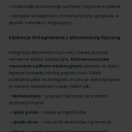
•
Doskonalić koordynację ruchową i logiczne myślenie.
•
Rozwijać umiejętności matematyczne i językowe w
sposób naturalny i angażujący.
Edukacja zintegrowana z aktywnością fizyczną
Integracja aktywności fizycznej z nauką przynosi
wymierne efekty edukacyjne.
Multisensoryczne
nauczanie z piłkami edukacyjnymi
sprawia, że dzieci
lepiej przyswajają wiedzę poprzez ruch. Dzięki
podziałowi piłek na kategorie, można je wykorzystywać
w różnych dziedzinach nauki, takich jak:
•
Matematyka
– poprzez ćwiczenia ze znakami
arytmetycznymi.
•
Język polski
– nauka ortografii i liter.
•
Języki obce
– ćwiczenia słownictwa i gramatyki.
•
Sport
– rozwój sprawności fizycznej i motoryki.