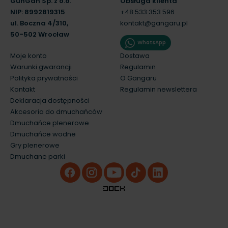
GunGan Sp. z o.o.
Obsługa klienta
NIP: 8992819315
+48 533 353 596
ul. Boczna 4/310,
kontakt@gangaru.pl
50-502 Wrocław
WhatsApp
Moje konto
Dostawa
Warunki gwarancji
Regulamin
Polityka prywatności
O Gangaru
Kontakt
Regulamin newslettera
Deklaracja dostępności
Akcesoria do dmuchańców
Dmuchańce plenerowe
Dmuchańce wodne
Gry plenerowe
Dmuchane parki