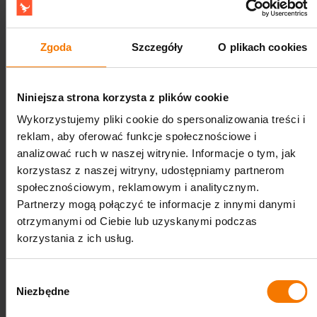
niepełnosprawnościami
oraz odpowiednie
strategie
edukacyjne wspierające inkluzję
sprawiają, że piłki te
mogą być wykorzystywane w terapii i nauczaniu
Zgoda
Szczegóły
O plikach cookies
specjalnym.
Piłki EDUball w szkołach integracyjnych i
Niniejsza strona korzysta z plików cookie
specjalnych
Wykorzystujemy pliki cookie do spersonalizowania treści i
reklam, aby oferować funkcje społecznościowe i
Piłki edukacyjne sprawdzają się w różnorodnych
analizować ruch w naszej witrynie. Informacje o tym, jak
placówkach edukacyjnych, takich jak szkoły specjalne,
korzystasz z naszej witryny, udostępniamy partnerom
szkoły integracyjne oraz szkoły ogólnodostępne z
społecznościowym, reklamowym i analitycznym.
oddziałami integracyjnymi
. Dzięki ich zastosowaniu
Partnerzy mogą połączyć te informacje z innymi danymi
uczniowie mogą uczyć się poprzez ruch w sposób
otrzymanymi od Ciebie lub uzyskanymi podczas
dostosowany do ich indywidualnych potrzeb.
korzystania z ich usług.
Piłki EDUball w edukacji wczesnoszkolnej
Wybór
Niezbędne
zgody
EDUball to doskonałe narzędzie dla szkoły podstawowej,
szczególnie w zakresie nauczania początkowego w