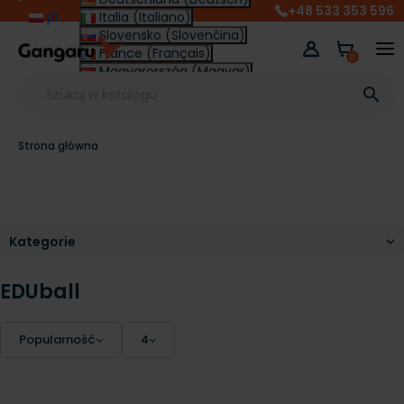
+48 533 353 596
pl
Italia (Italiano)
Slovensko (Slovenčina)
France (Français)
0
Magyarország (Magyar)
Other (English €)

Strona główna
EDUball
Popularność
4