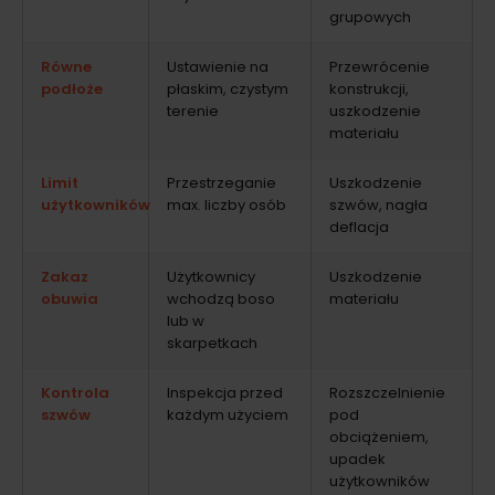
grupowych
Równe
Ustawienie na
Przewrócenie
podłoże
płaskim, czystym
konstrukcji,
terenie
uszkodzenie
materiału
Limit
Przestrzeganie
Uszkodzenie
użytkowników
max. liczby osób
szwów, nagła
deflacja
Zakaz
Użytkownicy
Uszkodzenie
obuwia
wchodzą boso
materiału
lub w
skarpetkach
Kontrola
Inspekcja przed
Rozszczelnienie
szwów
każdym użyciem
pod
obciążeniem,
upadek
użytkowników