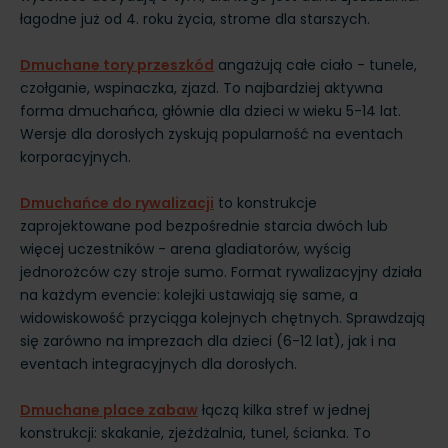
łagodne już od 4. roku życia, strome dla starszych.
Dmuchane tory przeszkód
angażują całe ciało - tunele,
czołganie, wspinaczka, zjazd. To najbardziej aktywna
forma dmuchańca, głównie dla dzieci w wieku 5-14 lat.
Wersje dla dorosłych zyskują popularność na eventach
korporacyjnych.
Dmuchańce do rywalizacji
to konstrukcje
zaprojektowane pod bezpośrednie starcia dwóch lub
więcej uczestników - arena gladiatorów, wyścig
jednorożców czy stroje sumo. Format rywalizacyjny działa
na każdym evencie: kolejki ustawiają się same, a
widowiskowość przyciąga kolejnych chętnych. Sprawdzają
się zarówno na imprezach dla dzieci (6-12 lat), jak i na
eventach integracyjnych dla dorosłych.
Dmuchane place zabaw
łączą kilka stref w jednej
konstrukcji: skakanie, zjeżdżalnia, tunel, ścianka. To