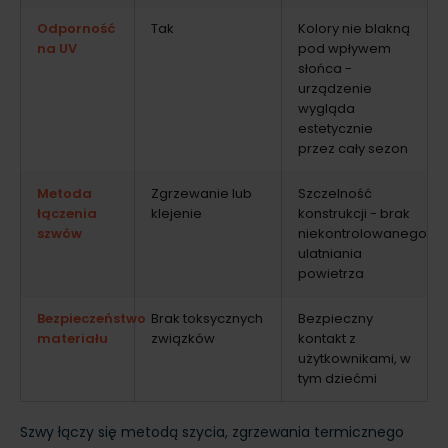
Odporność
Tak
Kolory nie blakną
na UV
pod wpływem
słońca -
urządzenie
wygląda
estetycznie
przez cały sezon
Metoda
Zgrzewanie lub
Szczelność
łączenia
klejenie
konstrukcji - brak
szwów
niekontrolowanego
ulatniania
powietrza
Bezpieczeństwo
Brak toksycznych
Bezpieczny
materiału
związków
kontakt z
użytkownikami, w
tym dziećmi
Szwy łączy się metodą szycia, zgrzewania termicznego