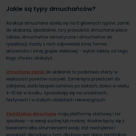
Jakie są typy dmuchańców?
Atrakcje dmuchane dzielą się na 6 głównych typów: zamki
do skakania, zjeżdżalnie, tory przeszkód, dmuchane place
zabaw, dmuchańce tematyczne i dmuchańce do
rywalizacji. Każdy z nich odpowiada innej formie
aktywności i innej grupie wiekowej - wybór zależy od tego,
kogo chcesz obsłużyć.
Dmuchane zamki
do skakania to podstawa oferty w
większości punktów rozrywki. Zamknięta przestrzeń do
odbijania, siatki bezpieczeństwa po bokach, dzieci w wieku
4-10 lat w środku. Sprawdzają się na urodzinach,
festynach i w stałych obiektach rekreacyjnych.
Zjeżdżalnie dmuchane
mają platformę startową i tor
zjazdowy - w wersji suchej lub mokrej. Wodne łączy się z
basenami albo strumieniami wody. Kąt nachylenia i
wysokość decydują o tym, dla kogo jest dana zjeżdżalnia: