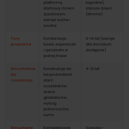
platformą
łagodne),
startową i torem
starsze dzieci
zjazdowym;
(strome)
wersje suche i
wodne
Tory
Kombinacja
5-14 lat (wersje
przeszkód
tuneli, wspinaczki
dla dorosłych
i zjeżdżalni w
dostępne)
jednej trasie
Dmuchańce
Konstrukcje do
4-12 lat
do
bezpośrednich
rywalizacji
starć
uczestników:
arena
gladiatorów,
wyścig
jednorożców,
sumo
Dmuchane
Kompleksowe
Szeroka -