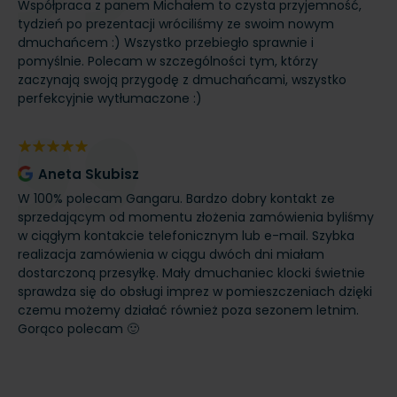
Współpraca z panem Michałem to czysta przyjemność,
Dł
łni
tydzień po prezentacji wróciliśmy ze swoim nowym
bo
dmuchańcem :) Wszystko przebiegło sprawnie i
at
pomyślnie. Polecam w szczególności tym, którzy
pi
zaczynają swoją przygodę z dmuchańcami, wszystko
od
perfekcyjnie wytłumaczone :)
wy
Ch
po
jak
Aneta Skubisz
W 100% polecam Gangaru. Bardzo dobry kontakt ze
sprzedającym od momentu złożenia zamówienia byliśmy
w ciągłym kontakcie telefonicznym lub e-mail. Szybka
realizacja zamówienia w ciągu dwóch dni miałam
Po
dostarczoną przesyłkę. Mały dmuchaniec klocki świetnie
Un
sprawdza się do obsługi imprez w pomieszczeniach dzięki
ze
czemu możemy działać również poza sezonem letnim.
et
Gorąco polecam 🙂