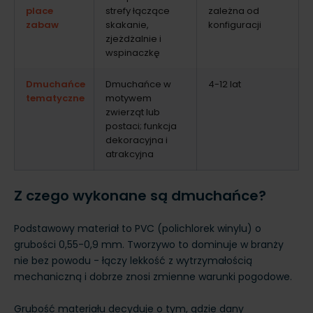
place
strefy łączące
zależna od
zabaw
skakanie,
konfiguracji
zjeżdżalnie i
wspinaczkę
Dmuchańce
Dmuchańce w
4-12 lat
tematyczne
motywem
zwierząt lub
postaci; funkcja
dekoracyjna i
atrakcyjna
Z czego wykonane są dmuchańce?
Podstawowy materiał to PVC (polichlorek winylu) o
grubości 0,55-0,9 mm. Tworzywo to dominuje w branży
nie bez powodu - łączy lekkość z wytrzymałością
mechaniczną i dobrze znosi zmienne warunki pogodowe.
Grubość materiału decyduje o tym, gdzie dany