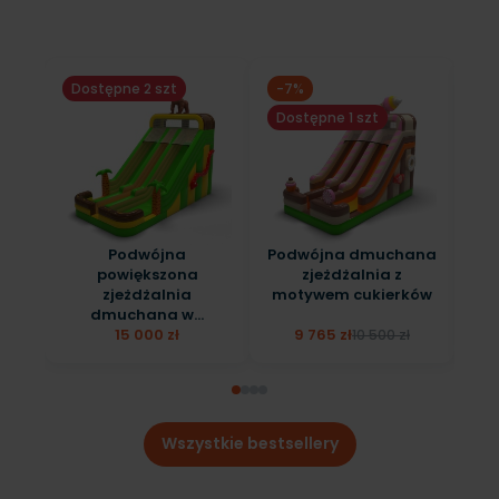
Dostępne 2 szt
-7%
Do
Dostępne 1 szt
Podwójna
Podwójna dmuchana
powiększona
zjeżdżalnia z
zj
zjeżdżalnia
motywem cukierków
dmuchana w...
15 000 zł
9 765 zł
10 500 zł
Wszystkie bestsellery