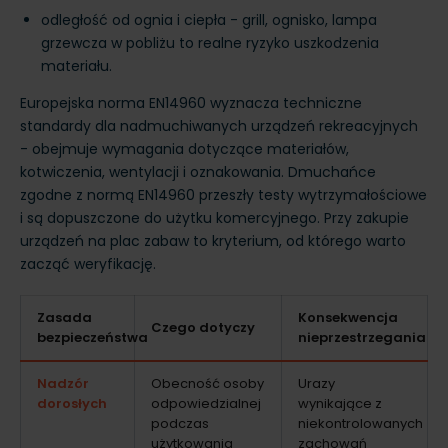
odległość od ognia i ciepła - grill, ognisko, lampa
grzewcza w pobliżu to realne ryzyko uszkodzenia
materiału.
Europejska norma EN14960 wyznacza techniczne
standardy dla nadmuchiwanych urządzeń rekreacyjnych
- obejmuje wymagania dotyczące materiałów,
kotwiczenia, wentylacji i oznakowania. Dmuchańce
zgodne z normą EN14960 przeszły testy wytrzymałościowe
i są dopuszczone do użytku komercyjnego. Przy zakupie
urządzeń na plac zabaw to kryterium, od którego warto
zacząć weryfikację.
Zasada
Konsekwencja
Czego dotyczy
bezpieczeństwa
nieprzestrzegania
Nadzór
Obecność osoby
Urazy
dorosłych
odpowiedzialnej
wynikające z
podczas
niekontrolowanych
użytkowania
zachowań