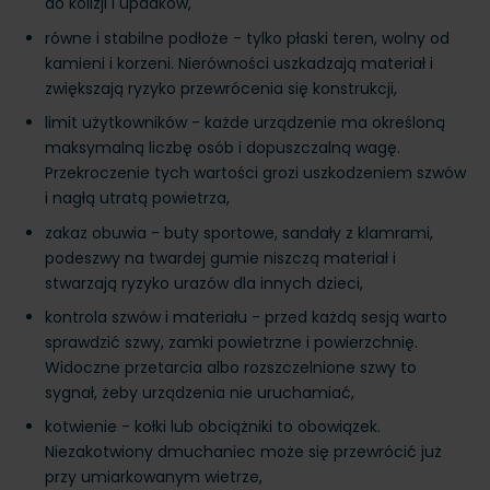
do kolizji i upadków,
równe i stabilne podłoże - tylko płaski teren, wolny od
kamieni i korzeni. Nierówności uszkadzają materiał i
zwiększają ryzyko przewrócenia się konstrukcji,
limit użytkowników - każde urządzenie ma określoną
maksymalną liczbę osób i dopuszczalną wagę.
Przekroczenie tych wartości grozi uszkodzeniem szwów
i nagłą utratą powietrza,
zakaz obuwia - buty sportowe, sandały z klamrami,
podeszwy na twardej gumie niszczą materiał i
stwarzają ryzyko urazów dla innych dzieci,
kontrola szwów i materiału - przed każdą sesją warto
sprawdzić szwy, zamki powietrzne i powierzchnię.
Widoczne przetarcia albo rozszczelnione szwy to
sygnał, żeby urządzenia nie uruchamiać,
kotwienie - kołki lub obciążniki to obowiązek.
Niezakotwiony dmuchaniec może się przewrócić już
przy umiarkowanym wietrze,