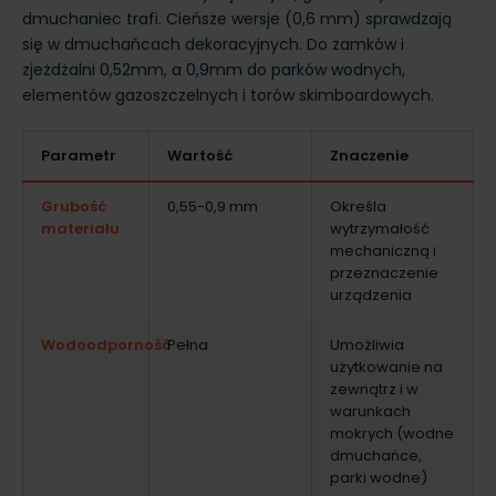
dmuchaniec trafi. Cieńsze wersje (0,6 mm) sprawdzają
się w dmuchańcach dekoracyjnych. Do zamków i
zjeżdżalni 0,52mm, a 0,9mm do parków wodnych,
elementów gazoszczelnych i torów skimboardowych.
Parametr
Wartość
Znaczenie
Grubość
0,55-0,9 mm
Określa
materiału
wytrzymałość
mechaniczną i
przeznaczenie
urządzenia
Wodoodporność
Pełna
Umożliwia
użytkowanie na
zewnątrz i w
warunkach
mokrych (wodne
dmuchańce,
parki wodne)