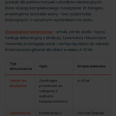
produkt dla parków rozrywki i ośrodków rekreacyjnych,
które szukają kompleksowego rozwiązania. W Gangaru
projektujemy autorskie wzory - bez ryzyka kolizji
licencyjnych i z wyraźnym wyróżnikiem na rynku.
Dmuchańce tematyczne
- smoki, zamki, statki - łączą
funkcję dekoracyjną z atrakcją. Żywe kolory i błyszczące
materiały przyciągają wzrok i zachęcają dzieci do zabawy.
Przeznaczone głównie dla dzieci w wieku 4-12 lat.
Typ
Opis
Grupa wiekowa
dmuchańca
Zamki do
Zamknięta
4-10 lat
skakania
przestrzeń do
odbijania z
siatkami
bezpieczeństwa
Zjeżdżalnie
Konstrukcja z
Od 4 lat (wersje