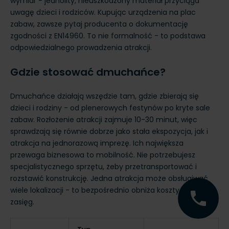
wymiar - jednolity, nieuszkodzony materiał przyciąga
uwagę dzieci i rodziców. Kupując urządzenia na plac
zabaw, zawsze pytaj producenta o dokumentację
zgodności z EN14960. To nie formalność - to podstawa
odpowiedzialnego prowadzenia atrakcji.
Gdzie stosować dmuchańce?
Dmuchańce działają wszędzie tam, gdzie zbierają się
dzieci i rodziny - od plenerowych festynów po kryte sale
zabaw. Rozłożenie atrakcji zajmuje 10-30 minut, więc
sprawdzają się równie dobrze jako stała ekspozycja, jak i
atrakcja na jednorazową imprezę. Ich największa
przewaga biznesowa to mobilność. Nie potrzebujesz
specjalistycznego sprzętu, żeby przetransportować i
rozstawić konstrukcję. Jedna atrakcja może obsługiwać
wiele lokalizacji - to bezpośrednio obniża koszty i zwiększa

zasięg.