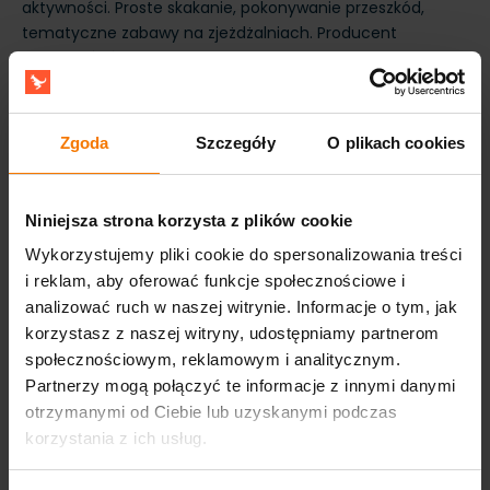
aktywności. Proste skakanie, pokonywanie przeszkód,
tematyczne zabawy na zjeżdżalniach. Producent
dmuchańców taki jak Gangaru projektuje autorskie i
legalne wzory, które nie powielają cudzych patentów -
ważne dla firm, które chcą budować rozpoznawalną
markę atrakcji, a nie sprzedawać kolejną kopię tego
Zgoda
Szczegóły
O plikach cookies
samego zamku.
Typowe
Niniejsza strona korzysta z plików cookie
Typ
Forma
Zastosowanie
miejsce
dmuchańca
konstrukcji
Wykorzystujemy pliki cookie do spersonalizowania treści
użytkowania
i reklam, aby oferować funkcje społecznościowe i
analizować ruch w naszej witrynie. Informacje o tym, jak
Zamek
Zamknięta
Zabawa
Plac
dmuchany
przestrzeń
ruchowa
zabaw,
korzystasz z naszej witryny, udostępniamy partnerom
do
dla dzieci
festyn,
społecznościowym, reklamowym i analitycznym.
skakania
impreza
Partnerzy mogą połączyć te informacje z innymi danymi
urodzinowa
otrzymanymi od Ciebie lub uzyskanymi podczas
korzystania z ich usług.
Zjeżdżalnia
Wieża ze
Aktywność
Park
dmuchana
ślizgiem
fizyczna,
rozrywki,