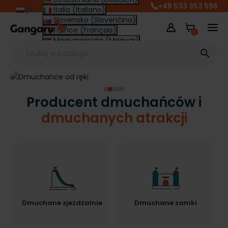
+48 533 353 596
pl
Italia (Italiano)
Slovensko (Slovenčina)
France (Français)
0
Magyarország (Magyar)
Other (English €)

Producent dmuchańców i
dmuchanych atrakcji
Dmuchane zjeżdżalnie
Dmuchane zamki