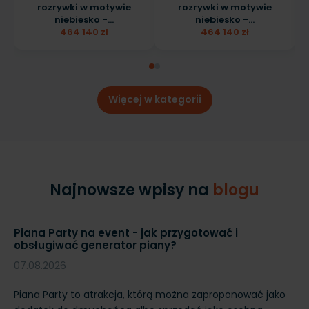
rozrywki w motywie
rozrywki w motywie
niebiesko -...
niebiesko -...
464 140 zł
464 140 zł
Więcej w kategorii
Najnowsze wpisy na
blogu
Jak wysuszyć dmuchańca po deszczu? Suszenie i
Dm
przechowywanie atrakcji
sp
06.08.2026
06
o
Mokrego dmuchańca nie należy odkładać bezpośrednio
Dm