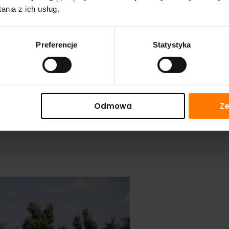
nia z ich usług.
Preferencje
Statystyka
linii wodnej musi pracować na sprzedaż. Ten dmuchany park 
iędzy modułami rekreacyjnymi, z przeszkodami, skaczą i wspin
Odmowa
Ze
rtę wodną bez nadmiernego zajmowania akwenu, co ułatwia 