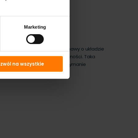
Marketing
wodny tworzy spójną strefę zabawy o układzie
ają się według okeślonej kolejności. Taka
zwól na wszystkie
organizację kąpieliska i utrzymanie