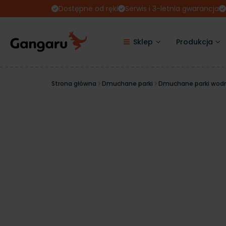
Dostępne od ręki
Serwis i 3-letnia gwarancja
Sklep
Produkcja
Strona główna
Dmuchane parki
Dmuchane parki wod