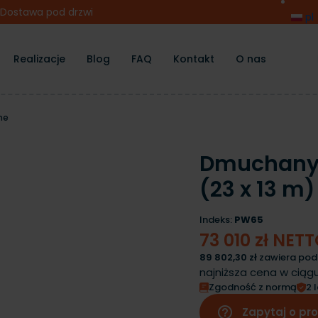
Dostawa pod drzwi
pl
Realizacje
Blog
FAQ
Kontakt
O nas
ne
Dmuchany 
(23 x 13 m)
Indeks:
PW65
73 010 zł NET
89 802,30 zł
zawiera pod
najniższa cena w ciągu
Zgodność z normą
2 
help_outline
Zapytaj o pr