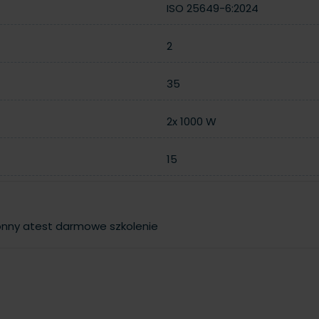
ISO 25649-6:2024
2
35
2x 1000 W
15
onny
atest
darmowe szkolenie