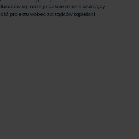
biorców są rodziny i goście dzienni szukający
ość projektu wobec zarządców kąpielisk i