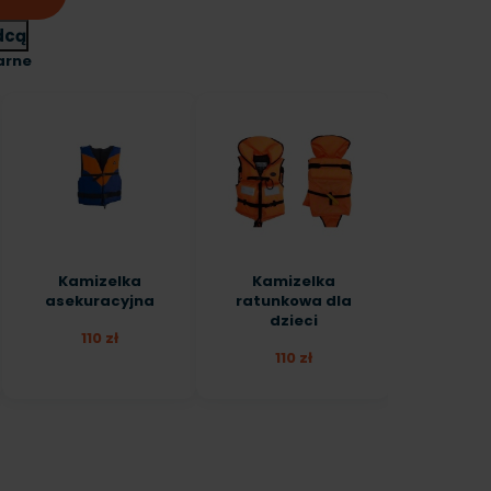
dcą
arne
Kamizelka
Kamizelka
asekuracyjna
ratunkowa dla
dzieci
110 zł
110 zł