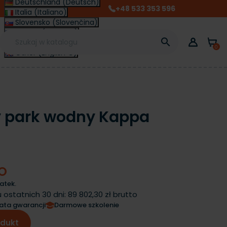
Deutschland (Deutsch)
+48 533 353 596
Italia (Italiano)
Slovensko (Slovenčina)
France (Français)

Magyarország (Magyar)
0
Other (English €)
park wodny Kappa
TO
atek.
 ostatnich 30 dni:
89 802,30 zł brutto
lata gwarancji
Darmowe szkolenie
odukt