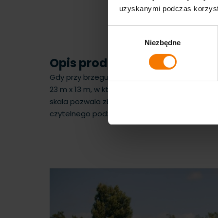
uzyskanymi podczas korzysta
Wybór
Niezbędne
zgody
Opis produktu
Gdy przy brzegu brakuje miejsca, każdy metr 
23 m x 13 m, w której uczestnicy przechodzą m
skala pozwala zbudować pełnowartościową ofe
czytelnego podziału stref.