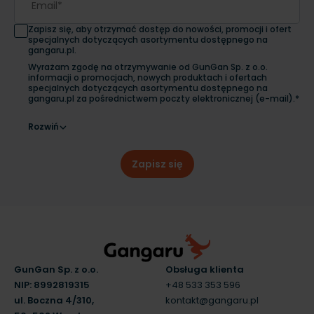
Zapisz się, aby otrzymać dostęp do nowości, promocji i ofert
specjalnych dotyczących asortymentu dostępnego na
gangaru.pl.
Wyrażam zgodę na otrzymywanie od GunGan Sp. z o.o.
informacji o promocjach, nowych produktach i ofertach
specjalnych dotyczących asortymentu dostępnego na
gangaru.pl za pośrednictwem poczty elektronicznej (e-mail).*
Rozwiń
Zapisz się
GunGan Sp. z o.o.
Obsługa klienta
NIP: 8992819315
+48 533 353 596
ul. Boczna 4/310,
kontakt@gangaru.pl