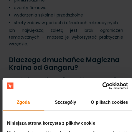
eventy firmowe
wydarzenia szkolne i przedszkolne
strefy zabaw w parkach i ośrodkach rekreacyjnych
Ich największą zaletą jest brak ograniczeń
tematycznych – możesz je wykorzystać praktycznie
wszędzie.
Dlaczego dmuchańce Magiczna
Kraina od Gangaru?
Dmuchańce z tej kategorii są projektowane z myślą o
realnym użytkowaniu w branży eventowej. Konstrukcje
łączą funkcjonalność, trwałość i atrakcyjny wygląd,
który dobrze sprawdza się zarówno na żywo, jak i w
Zgoda
Szczegóły
O plikach cookies
materiałach promocyjnych. To rozwiązania stworzone
dla firm, które chcą pracować efektywnie i oferować
klientom sprawdzone atrakcje.
Niniejsza strona korzysta z plików cookie