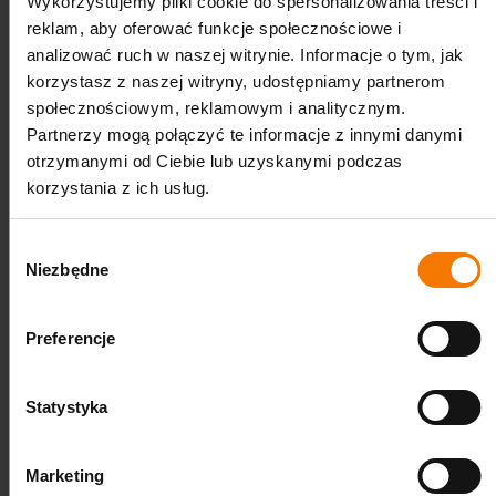
Wykorzystujemy pliki cookie do spersonalizowania treści i
Najczęściej zadawane pytania
reklam, aby oferować funkcje społecznościowe i
(FAQ)
analizować ruch w naszej witrynie. Informacje o tym, jak
korzystasz z naszej witryny, udostępniamy partnerom
Czy dmuchańce Magiczna Kraina nadają
społecznościowym, reklamowym i analitycznym.
się do użytkowania w halach?
Partnerzy mogą połączyć te informacje z innymi danymi
otrzymanymi od Ciebie lub uzyskanymi podczas
Tak, pod warunkiem dopasowania wysokości
korzystania z ich usług.
pomieszczenia. Wysokość stropu powinna być
minimum o 10% większa niż wysokość atrakcji.
Wybór
Niezbędne
zgody
Ile miejsca trzeba zostawić wokół
dmuchańca?
Preferencje
Rekomendujemy zostawić 1 m z każdej strony
atrakcji jako strefę bezpieczeństwa.
Statystyka
Dla jakiego wieku są dmuchańce Magiczna
Marketing
Kraina?