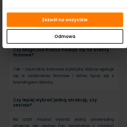
Najlepiej sprawdzają się dla dzieci w wieku 4–9 lat,
ale dzięki uniwersalnej konstrukcji starsze dzieci
Zezwól na wszystkie
również chętnie z nich korzystają, szczególnie ze
zjeżdżalni.
Odmowa
Czy Magiczna Kraina nadaje się na eventy
firmowe?
Tak – neutralna, kolorowa stylistyka dobrze wpisuje
się w wydarzenia firmowe i łatwo łączy się z
brandingiem klienta.
Czy lepiej wybrać jedną atrakcję, czy
zestaw?
Na start można wybrać jedną uniwersalną
atrakcję, ale zestaw (np. zjeżdżalnia + combo)