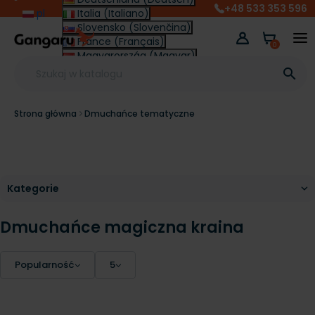
+48 533 353 596
pl
Italia (Italiano)
Slovensko (Slovenčina)
France (Français)
0
Magyarország (Magyar)
Other (English €)

Strona główna
Dmuchańce tematyczne
Dmuchańce magiczna kraina
Popularność
5