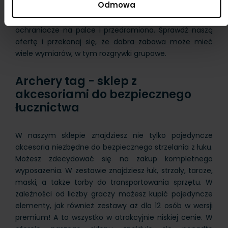
Odmowa
o bezpieczeństwo dbają ich piankowe końcówki.
Możesz także kupić tarcze do strzelania oraz
ochraniacze na palce i przedramiona. Sprawdź naszą
ofertę i przekonaj się, że dobra zabawa może mieć
wiele wymiarów, w tym rozgrywki grupowe.
Archery tag - sklep z
akcesoriami do bezpiecznego
łucznictwa
W naszym sklepie znajdziesz nie tylko pojedyncze
akcesoria niezbędne do bezpiecznego strzelania z łuku.
Możesz zdecydować się na zakup kompletnego
wyposażenia. W zestawie znajdziesz łuk, strzały, tarcze,
maski, a także torby do transportowania sprzętu. W
zależności od liczby graczy możesz kupić pojedyncze
elementy, jak również zestawy aż dla 12 osób w wersji
premium! A to wszystko w atrakcyjnie niskiej cenie. W