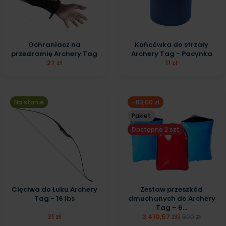
Ochraniacz na
Końcówka do strzały
przedramię Archery Tag
Archery Tag - Pacynka
27 zł
11 zł
Na stanie
-110,00 zł
Pakiet
Dostępne 2 szt
Cięciwa do Łuku Archery
Zestaw przeszkód
Tag - 16 lbs
dmuchanych do Archery
Tag – 6...
31 zł
3 410,57 zł
3 500 zł