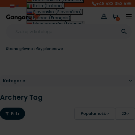
+48 533 353 596
pl
Italia (Italiano)
Slovensko (Slovenčina)
France (Français)
0
Magyarország (Magyar)
Other (English €)

Strona główna
Gry plenerowe
Archery Tag
Filtr
Popularność
22