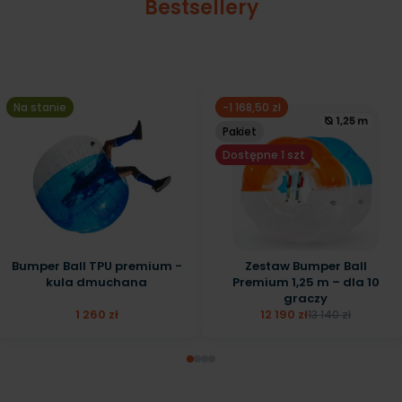
Bestsellery
Na stanie
-1 168,50 zł
Pakiet
Dostępne 1 szt
Bumper Ball TPU premium -
Zestaw Bumper Ball
kula dmuchana
Premium 1,25 m – dla 10
graczy
1 260 zł
12 190 zł
13 140 zł