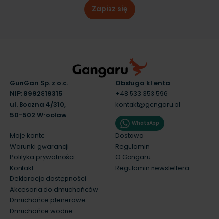
Zapisz się
GunGan Sp. z o.o.
Obsługa klienta
NIP: 8992819315
+48 533 353 596
ul. Boczna 4/310,
kontakt@gangaru.pl
50-502 Wrocław
WhatsApp
Moje konto
Dostawa
Warunki gwarancji
Regulamin
Polityka prywatności
O Gangaru
Kontakt
Regulamin newslettera
Deklaracja dostępności
Akcesoria do dmuchańców
Dmuchańce plenerowe
Dmuchańce wodne