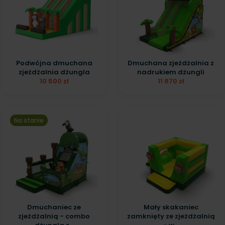
Podwójna dmuchana
Dmuchana zjeżdżalnia z
zjeżdżalnia dżungla
nadrukiem dżungli
10 500 zł
11 870 zł
Na stanie
Dmuchaniec ze
Mały skakaniec
zjeżdżalnią - combo
zamknięty ze zjeżdżalnią