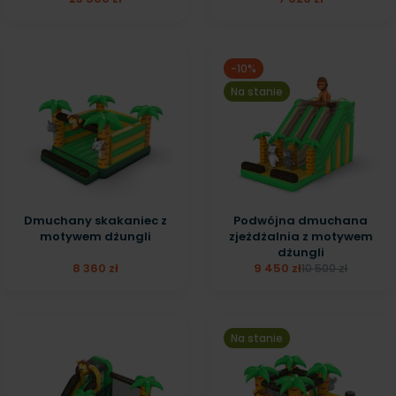
-10%
Na stanie
Dmuchany skakaniec z
Podwójna dmuchana
motywem dżungli
zjeżdżalnia z motywem
dżungli
8 360 zł
9 450 zł
10 500 zł
Na stanie