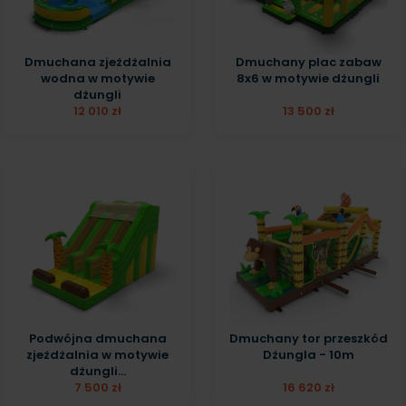
Dmuchana zjeżdżalnia
Dmuchany plac zabaw
wodna w motywie
8x6 w motywie dżungli
dżungli
12 010 zł
13 500 zł
Podwójna dmuchana
Dmuchany tor przeszkód
zjeżdżalnia w motywie
Dżungla - 10m
dżungli...
7 500 zł
16 620 zł