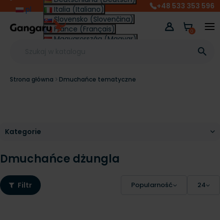
+48 533 353 596
pl
Italia (Italiano)
Slovensko (Slovenčina)
France (Français)
0
Magyarország (Magyar)
Other (English €)

Strona główna
Dmuchańce tematyczne
Dmuchańce dżungla
Filtr
Popularność
24