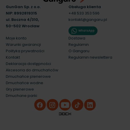
GunGan Sp. z o.o.
Obsługa klienta
NIP: 8992819315
+48 533 353 596
ul. Boczna 4/310,
kontakt@gangaru.pl
50-502 Wrocław
WhatsApp
Moje konto
Dostawa
Warunki gwarancji
Regulamin
Polityka prywatności
O Gangaru
Kontakt
Regulamin newslettera
Deklaracja dostępności
Akcesoria do dmuchańców
Dmuchańce plenerowe
Dmuchańce wodne
Gry plenerowe
Dmuchane parki