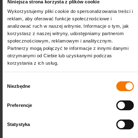
Niniejsza strona korzysta z plików cookie
Dmuchańce z serii Dżungla
Wykorzystujemy pliki cookie do spersonalizowania treści i
reklam, aby oferować funkcje społecznościowe i
Motyw dżungli to świetny sposób, aby zachęcić dzieci
analizować ruch w naszej witrynie. Informacje o tym, jak
do zabawy. Kolorystyka jest na tyle uniwersalna, że
korzystasz z naszej witryny, udostępniamy partnerom
dobrze zaprezentuje się w większości miejsc, zwłaszcza
społecznościowym, reklamowym i analitycznym.
podczas imprez plenerowych. To jednocześnie dobry
Partnerzy mogą połączyć te informacje z innymi danymi
wybór, gdy chcesz trafić do dzieci w różnym przedziale
otrzymanymi od Ciebie lub uzyskanymi podczas
wiekowym. Zwierzaki to temat uniwersalny, uwielbia je
korzystania z ich usług.
przecież każdy. Sympatyczna zebra, lew, nosorożec -
wspólnie z nimi stworzysz strefę dziecięcej radości.
Sprawdź, co dokładnie mamy do zaproponowania!
Wybór
Niezbędne
zgody
Dmuchana zjeżdżalnia z motywem dżungli, dmuchany
plac zabaw dla dzieci, a może mały skakaniec z
suchym basenem? Wybór należy do Ciebie! Możesz
Preferencje
zdecydować się na zakup jednego z naszych
dmuchańców lub wybrać kilka z nich, a tym samym
Statystyka
stworzyć strefę niesamowitej zabawy, która będzie
utrzymana w tym samym motywie przewodnim.