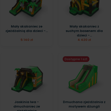
Mały skakaniec ze
Mały skakaniec z
zjeżdżalnią dla dzieci -...
suchym basenem dla
dzieci -...
5 140 zł
4 420 zł
Dostępne 1 szt
Jaskinia lwa -
Dmuchana zjeżdżalnia z
dmuchaniec ze
motywem dżungli
zjeżdżalnią