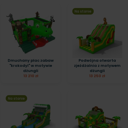
Na stanie
Dmuchany plac zabaw
Podwójna otwarta
"krokodyl" w motywie
zjeżdżalnia z motywem
dżungli
dżungli
13 210 zł
13 250 zł
Na stanie