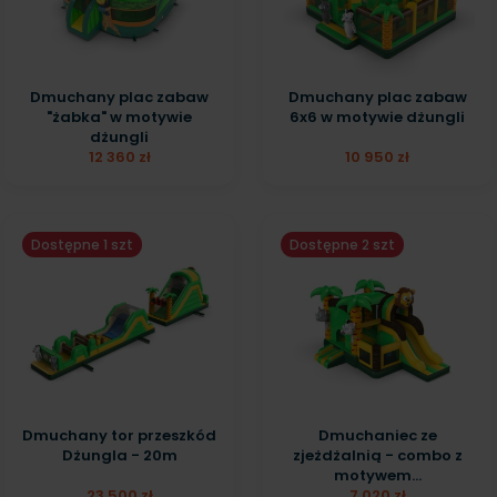
Dmuchany plac zabaw
Dmuchany plac zabaw
"żabka" w motywie
6x6 w motywie dżungli
dżungli
12 360 zł
10 950 zł
Dostępne 1 szt
Dostępne 2 szt
Dmuchany tor przeszkód
Dmuchaniec ze
Dżungla - 20m
zjeżdżalnią - combo z
motywem...
23 500 zł
7 020 zł