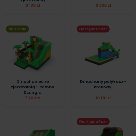
6 130 zł
9 330 zł
Na stanie
Dostępne 1 szt
Dmuchaniec ze
Dmuchany połykacz -
zjeżdżalnią - combo
krokodyl
Dżungla
7 700 zł
19 110 zł
Dostępne 1 szt