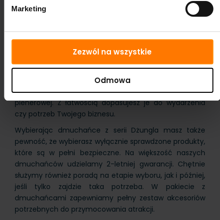
Marketing
Dmuchańce w różnych
rozmiarach
Zezwól na wszystkie
Nasze dmuchańce mają różne rozmiary. Te mniejsze
świetnie sprawdzą się na urodzinach i małych
Odmowa
imprezach ogrodowych. Duże dmuchańce to zaś
doskonałe uzupełnienie festynu czy imprezy
plenerowej. Z łatwością dopasujesz je do wydarzenia
czy potrzeb Twojego biznesu.
Wybierając dmuchańce z serii Dżungla masz także
pewność, że wybierasz wyłącznie sprawdzone produkty,
które są w pełni bezpieczne. Na większość naszych
dmuchańców udzielamy 2-letniej gwarancji. Chętnie
służymy również poradą na etapie wyboru, jak i później,
jeśli tylko zajdzie taka potrzeba. W pakiecie z
dmuchańcami zapewniamy pełny zestaw akcesoriów
potrzebnych do przymocowania atrakcji.