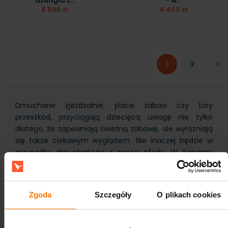
dżungla z...
- w...
8 500 zł
4 400 zł
1
2
Dmuchane zjeżdżalnie, place zabaw czy tory
przeszkód, przyciągają dziecięcą uwagę nie tylko
dlatego, że zapewniają świetną zabawę, ale wyróżniają
się także ciekawym wyglądem. Nie inaczej będzie w
przypadku dmuchańców z naszej oferty. W Gangaru
(wcześniej GunGan) do zaproponowania mamy wiele,
ciekawych motywów przewodnich, które przeniosą
najmłodszych do krainy wyobraźni. Jednym z nich jest
Zgoda
Szczegóły
O plikach cookies
motyw dżungla. To zielono-żółty zawrót głowy, które
sygnalizuje, że czas na prawdziwą frajdę!