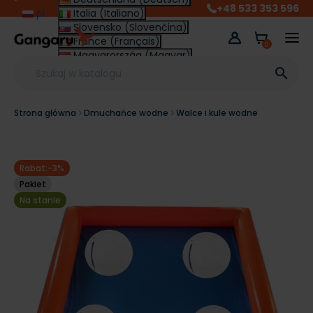
+48 533 353 596
pl
Italia (Italiano)
Slovensko (Slovenčina)
France (Français)
0
Magyarország (Magyar)
Other (English €)

Strona główna
Dmuchańce wodne
Walce i kule wodne
Rabat:-3%
Pakiet
Na stanie