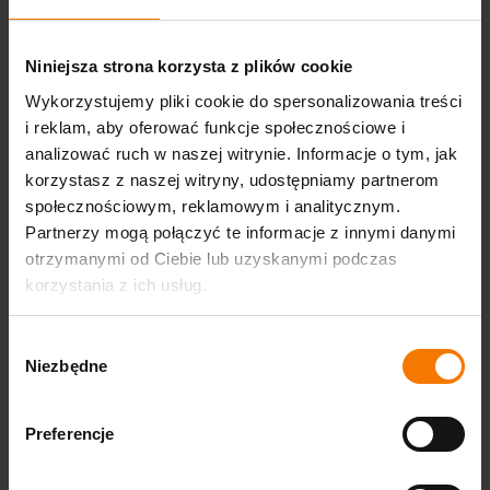
operatorów sezonowych i agencji eventowych, które chcą
sprzedawać gotową atrakcję wodną jako samodzielną
Niniejsza strona korzysta z plików cookie
strefę letnią. Największą wartość daje podczas wydarzeń
rodzinnych i miejskich, gdzie liczy się czytelna zabawa,
Wykorzystujemy pliki cookie do spersonalizowania treści
sprawna obsługa i płynna rotacja uczestników. Układ z
i reklam, aby oferować funkcje społecznościowe i
czterema kulami dobrze sprawdza się tam, gdzie atrakcja
analizować ruch w naszej witrynie. Informacje o tym, jak
ma być wyraźnym punktem programu, ale bez
korzystasz z naszej witryny, udostępniamy partnerom
nadmiernego rozbudowywania strefy.
społecznościowym, reklamowym i analitycznym.
Partnerzy mogą połączyć te informacje z innymi danymi
otrzymanymi od Ciebie lub uzyskanymi podczas
korzystania z ich usług.
Wybór
Niezbędne
zgody
Preferencje