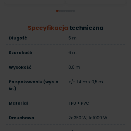
Specyfikacja
techniczna
Długość
6 m
Szerokość
6 m
Wysokość
0,6 m
Po spakowaniu (wys. x
+/- 1,4 m x 0,5 m
śr.)
Materiał
TPU + PVC
Dmuchawa
2x 350 W, 1x 1000 W