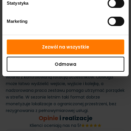
Statystyka
Marketing
Zezwól na wszystkie
Zastosowanie
Najlepsze zastosowanie to festyny rodzinne, pikniki
szkolne, eventy promocyjne, place miejskie i sezonowe
Odmowa
strefy rekreacyjne, gdzie potrzebna jest czytelna atrakcja
wodna z kontrolowaną rotacją uczestników. Obsługa
może łatwo wydzielić wejście, wyjście i kolejkę, a
nadzorowana praca zestawu pomaga utrzymać porządek
w strefie. W sezonie letnim taki format dobrze
monetyzuje lokalizacje o ograniczonej przestrzeni, bez
rezygnowania z pełnowymiarowej usługi.
Opinie
i realizacje
Klienci oceniają nas na 5!