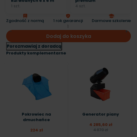
kul wodnych 6 x 6 m
premium
1 szt.
4 szt.
Zgodność z normą
1 rok gwarancji
Darmowe szkolenie
Dodaj do koszyka
Porozmawiaj z doradcą
Produkty komplementarne
Pokrowiec na
Generator piany
dmuchańce
4 285,60 zł
224 zł
4 870 zł