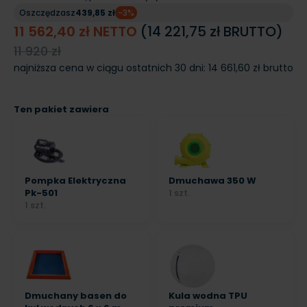
Oszczędzasz
439,85 zł
-3%
11 562,40 zł NETTO
(14 221,75 zł BRUTTO)
11 920 zł
najniższa cena w ciągu ostatnich 30 dni:
14 661,60 zł brutto
Ten pakiet zawiera
Pompka Elektryczna
Dmuchawa 350 W
Pk-501
1 szt.
1 szt.
Dmuchany basen do
Kula wodna TPU