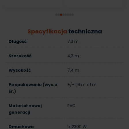
Specyfikacja
techniczna
Długość
7,3 m
Szerokość
4,3 m
Wysokość
7,4 m
Po spakowaniu (wys. x
+/- 1,6 m x 1 m
śr.)
Materiał nowej
PVC
generacji
Dmuchawa
1x 2300 W