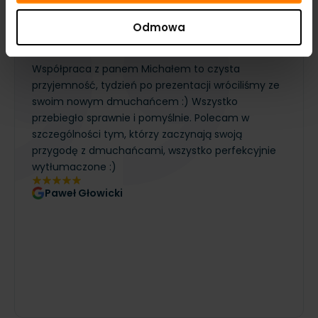
Opinie
i realizacje
Odmowa
Klienci oceniają nas na 5!
Współpraca z panem Michałem to czysta
przyjemność, tydzień po prezentacji wróciliśmy ze
swoim nowym dmuchańcem :) Wszystko
przebiegło sprawnie i pomyślnie. Polecam w
szczególności tym, którzy zaczynają swoją
przygodę z dmuchańcami, wszystko perfekcyjnie
wytłumaczone :)
Paweł Głowicki