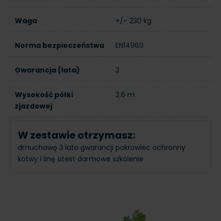
Waga
+/- 230 kg
Norma bezpieczeństwa
EN14960
Gwarancja (lata)
3
Wysokość półki
3,6 m
zjazdowej
W zestawie otrzymasz:
dmuchawę
3 lata gwarancji
pokrowiec ochronny
kotwy i linę
atest
darmowe szkolenie