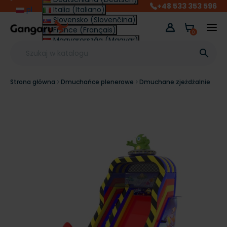
+48 533 353 596
pl
Italia (Italiano)
Slovensko (Slovenčina)
France (Français)
0
Magyarország (Magyar)
Other (English €)

Strona główna
Dmuchańce plenerowe
Dmuchane zjeżdżalnie