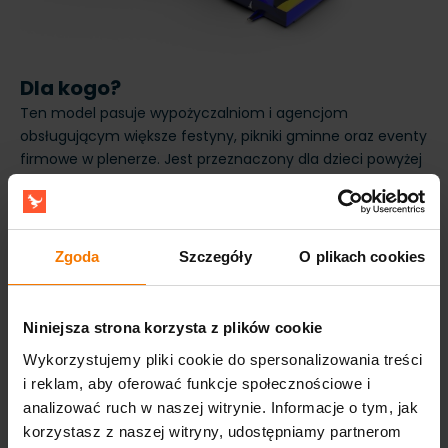
Dla kogo?
Ten model pasuje wypożyczalniom i agencjom
obsługującym większe festyny, pikniki gminne oraz eventy
firmowe w plenerze. Jest przeznaczony dla dzieci powyżej
4 lat i dobrze działa tam, gdzie klient oczekuje wyraźnej,
pełnowymiarowej zjeżdżalni z czytelnym torem zjazdu.
Zgodność z normą EN14960 ułatwia formalności przy
współpracy z samorządami i szkołami, a 3-letnia
Zgoda
Szczegóły
O plikach cookies
gwarancja wzmacnia opłacalność sprzętu pracującego
intensywnie w sezonie.
Niniejsza strona korzysta z plików cookie
Wykorzystujemy pliki cookie do spersonalizowania treści
i reklam, aby oferować funkcje społecznościowe i
analizować ruch w naszej witrynie. Informacje o tym, jak
korzystasz z naszej witryny, udostępniamy partnerom