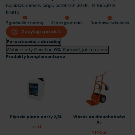
najniższa cena w ciągu ostatnich 30 dni:
14 895,30 zł
brutto
Zgodność z normą
3 lata gwarancji
Darmowe szkolenie
help_outline
Zapytaj o produkt
Porozmawiaj z doradcą
Wybierz raty Comfino
0%
. Sprawdź, jak to działa:
Produkty komplementarne
Płyn do piana party 2,5L
Wózek do dmuchańców
XL
171 zł
1 140 zł