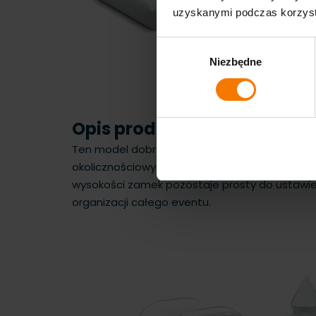
uzyskanymi podczas korzysta
Wybór
Niezbędne
zgody
Opis produktu
Ten model dobrze sprawdza się przy realizacja
okolicznościowych, bo nie narzuca grafiki i łat
wysokości zamek pozostaje prosty do ustawien
organizacji całego eventu.