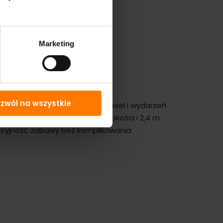
Marketing
zwól na wszystkie
zone. Biały motyw pasuje do wesel i wydarzeń
iarach 3,6 m długości, 3 m szerokości i 2,4 m
akcyjność zabawy bez komplikowania