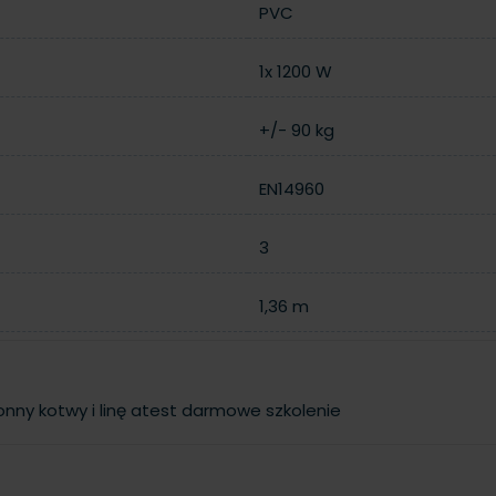
PVC
1x 1200 W
+/- 90 kg
EN14960
3
1,36 m
ronny
kotwy i linę
atest
darmowe szkolenie