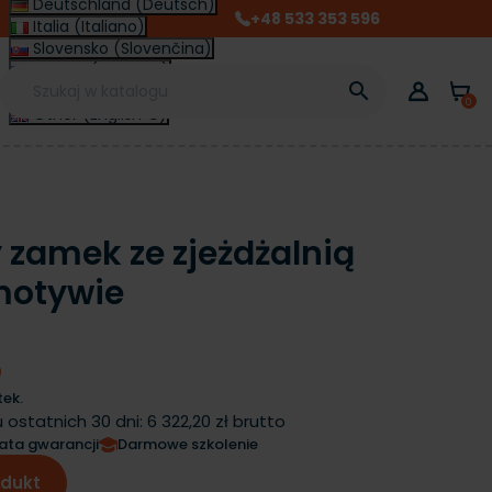
Deutschland (Deutsch)
+48 533 353 596
Italia (Italiano)
Slovensko (Slovenčina)
France (Français)

Magyarország (Magyar)
0
Other (English €)
zamek ze zjeżdżalnią
motywie
O
ek.
 ostatnich 30 dni:
6 322,20 zł brutto
lata gwarancji
Darmowe szkolenie
odukt