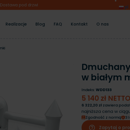
Dostawa pod drzwi
pl
Realizacje
Blog
FAQ
Kontakt
O nas
mki
Dmuchany 
w białym 
Indeks:
WDD133
5 140 zł NETT
6 322,20 zł
zawiera podat
najniższa cena w ciągu
Zgodność z normą
3 
help_outline
Zapytaj o pr