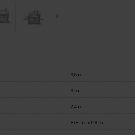
Next
3,6 m
3 m
2,4 m
+/- 1 m x 0,6 m