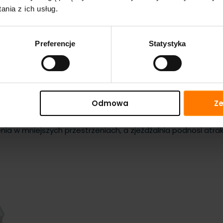
nia z ich usług.
Preferencje
Statystyka
Odmowa
Ze
ch premium, gdzie miejsce na strefę dziecięcą jest ogranic
wo wpisuje się w dekorację sali, namiotu lub ogrodu. Przy wym
ia w mniejszych przestrzeniach, a zjeżdżalnia podnosi atr