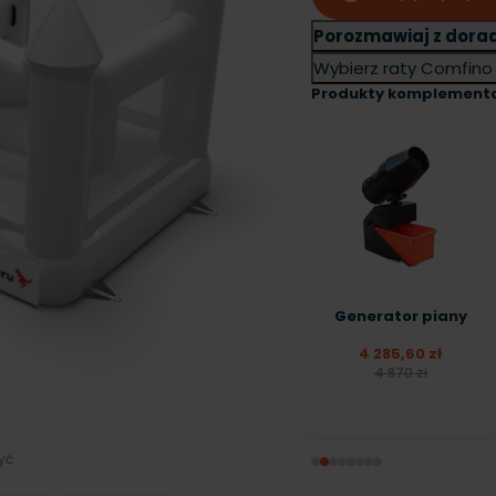
Porozmawiaj z dora
Wybierz raty Comfin
Produkty komplement
Generator piany
4 285,60 zł
4 870 zł
zyć