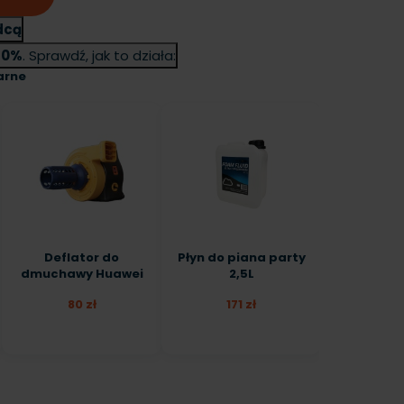
dcą
o
0%
. Sprawdź, jak to działa:
arne
Deflator do
Płyn do piana party
dmuchawy Huawei
2,5L
80 zł
171 zł