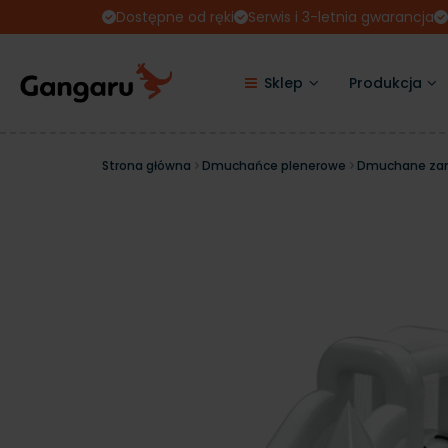
Dostępne od ręki
Serwis i 3-letnia gwarancja
Sklep
Produkcja
Strona główna
Dmuchańce plenerowe
Dmuchane za