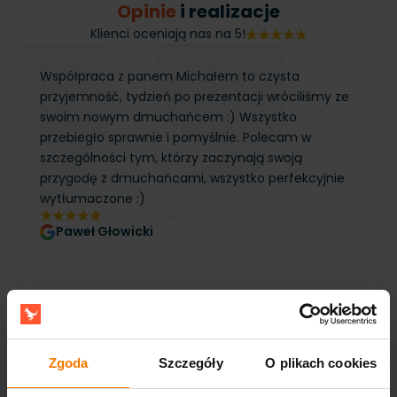
Opinie
i realizacje
Klienci oceniają nas na 5!
Współpraca z panem Michałem to czysta
przyjemność, tydzień po prezentacji wróciliśmy ze
swoim nowym dmuchańcem :) Wszystko
przebiegło sprawnie i pomyślnie. Polecam w
szczególności tym, którzy zaczynają swoją
przygodę z dmuchańcami, wszystko perfekcyjnie
wytłumaczone :)
Paweł Głowicki
Zgoda
Szczegóły
O plikach cookies