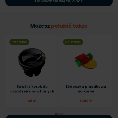
Dowiedz się więcej o nas
Możesz
polubić także
Na stanie
Na stanie
Zawór / korek do
Łódeczka plastikowa
urządzeń dmuchanych
na korbę
36 zł
1 290 zł