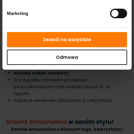
testy bezpieczeństwa przed wysyłką.
Marketing
Pobierz dokumentację
Zezwól na wszystkie
Dostawa i wsparcie
Odmowa
Produkty dostępne od ręki -
wysyłka atrakcji
dmuchanych w ciągu 48h.
Możliwy odbiór osobisty!
W przypadku zamówień produktów
personalizowanych czas realizacji wynosi 10-14
tygodni.
Wsparcie serwisowe i doradztwo w całej Polsce.
Stwórz dmuchańca
w swoim stylu!
Zamów dmuchańca z własnym logo, kolorystyką i