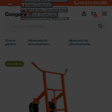
+48 533 353 596
pl
Italia (Italiano)
Slovensko (Slovenčina)
France (Français)
0
Magyarország (Magyar)
Other (English €)

Strona
Akcesoria do
Akcesoria do
główna
dmuchańców
dmuchańców
Na stanie