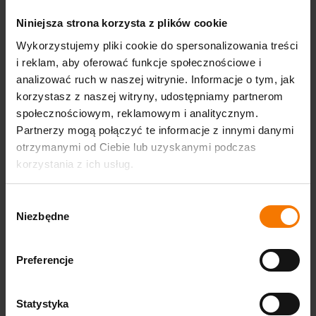
Niniejsza strona korzysta z plików cookie
Bezpieczeństwo
Wykorzystujemy pliki cookie do spersonalizowania treści
Wszystkie urządzenia podlegające normie EN
i reklam, aby oferować funkcje społecznościowe i
14960 oraz EN ISO 25649-6 posiadają
orzeczenie
analizować ruch w naszej witrynie. Informacje o tym, jak
techniczne (atest)
oraz
dokumentację
korzystasz z naszej witryny, udostępniamy partnerom
techniczno-ruchową
.
społecznościowym, reklamowym i analitycznym.
Partnerzy mogą połączyć te informacje z innymi danymi
Pobierz wzór atestu
otrzymanymi od Ciebie lub uzyskanymi podczas
korzystania z ich usług.
Wybór
Niezbędne
zgody
Zgodność z normami
Produkty Gangaru spełniają wymagania norm
obowiązujących dla danej kategorii -
EN14960
Preferencje
(dmuchańce),
ISO 25649-6:2024
(parki wodne)
lub Ustawy o ogólnym bezpieczeństwie produktów.
Statystyka
Każdy egzemplarz przechodzi kontrolę jakości i