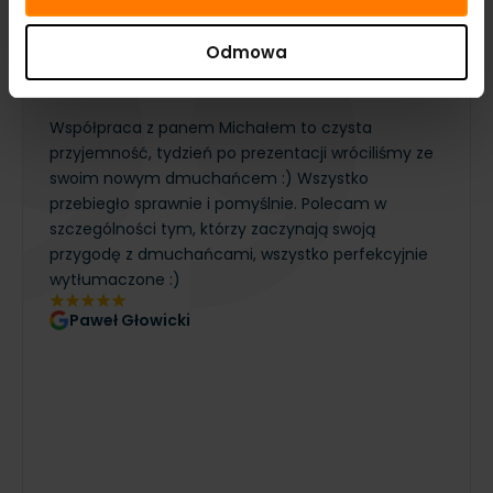
łączy efekt wizualny z wygodną organizacją strefy.
Opinie
i realizacje
Odmowa
Klienci oceniają nas na 5!
Współpraca z panem Michałem to czysta
przyjemność, tydzień po prezentacji wróciliśmy ze
swoim nowym dmuchańcem :) Wszystko
przebiegło sprawnie i pomyślnie. Polecam w
szczególności tym, którzy zaczynają swoją
przygodę z dmuchańcami, wszystko perfekcyjnie
wytłumaczone :)
Paweł Głowicki