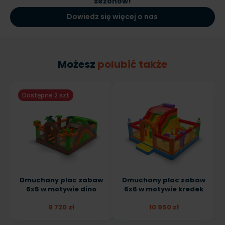
sezonów!
Dowiedz się więcej o nas
Możesz
polubić także
Dostępne 2 szt
Dmuchany plac zabaw
Dmuchany plac zabaw
6x5 w motywie dino
6x6 w motywie kredek
9 720 zł
10 950 zł