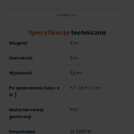
Specyfikacja
techniczna
Długość
8 m
Szerokość
9 m
Wysokość
3,5 m
Po spakowaniu (wys. x
+/- 1,8 m x 1 m
śr.)
Materiał nowej
PVC
generacji
Dmuchawa
2x 2300 W