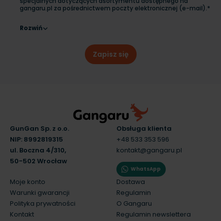
specjalnych dotyczących asortymentu dostępnego na
gangaru.pl za pośrednictwem poczty elektronicznej (e-mail).*
Rozwiń
Zapisz się
GunGan Sp. z o.o.
Obsługa klienta
NIP: 8992819315
+48 533 353 596
ul. Boczna 4/310,
kontakt@gangaru.pl
50-502 Wrocław
WhatsApp
Moje konto
Dostawa
Warunki gwarancji
Regulamin
Polityka prywatności
O Gangaru
Kontakt
Regulamin newslettera