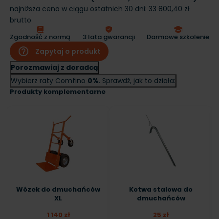
najniższa cena w ciągu ostatnich 30 dni:
33 800,40 zł
brutto
Zgodność z normą
3 lata gwarancji
Darmowe szkolenie
help_outline
Zapytaj o produkt
Porozmawiaj z doradcą
Wybierz raty Comfino
0%
. Sprawdź, jak to działa:
Produkty komplementarne
Wózek do dmuchańców
Kotwa stalowa do
XL
dmuchańców
1 140 zł
25 zł