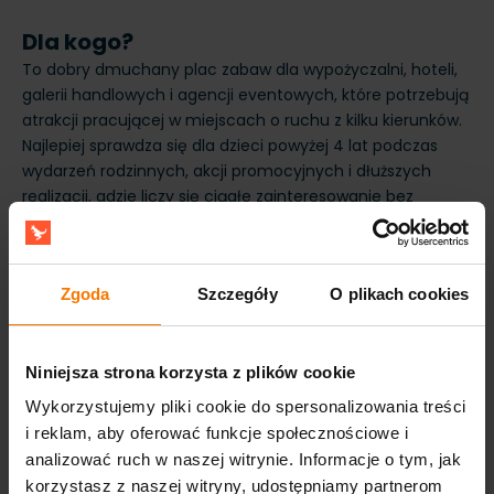
Dla kogo?
To dobry dmuchany plac zabaw dla wypożyczalni, hoteli,
galerii handlowych i agencji eventowych, które potrzebują
atrakcji pracującej w miejscach o ruchu z kilku kierunków.
Najlepiej sprawdza się dla dzieci powyżej 4 lat podczas
wydarzeń rodzinnych, akcji promocyjnych i dłuższych
realizacji, gdzie liczy się ciągłe zainteresowanie bez
skomplikowanej narracji tematycznej. Zgodność z normą
EN14960 ułatwia akceptację przez organizatorów i obiekty
komercyjne. 3-letnia gwarancja daje przewidywalność
Zgoda
Szczegóły
O plikach cookies
kosztów w kolejnych sezonach.
Niniejsza strona korzysta z plików cookie
Wykorzystujemy pliki cookie do spersonalizowania treści
i reklam, aby oferować funkcje społecznościowe i
analizować ruch w naszej witrynie. Informacje o tym, jak
korzystasz z naszej witryny, udostępniamy partnerom