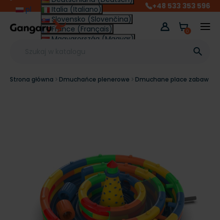
+48 533 353 596
pl
Italia (Italiano)
Slovensko (Slovenčina)
France (Français)
0
Magyarország (Magyar)
Other (English €)

Strona główna
Dmuchańce plenerowe
Dmuchane place zabaw