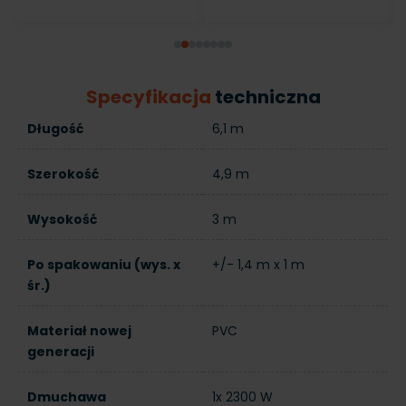
Specyfikacja
techniczna
Długość
6,1 m
Szerokość
4,9 m
Wysokość
3 m
Po spakowaniu (wys. x
+/- 1,4 m x 1 m
śr.)
Materiał nowej
PVC
generacji
Dmuchawa
1x 2300 W