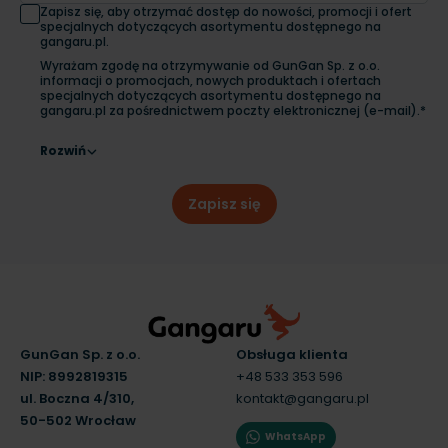
Zapisz się, aby otrzymać dostęp do nowości, promocji i ofert
specjalnych dotyczących asortymentu dostępnego na
gangaru.pl.
Wyrażam zgodę na otrzymywanie od GunGan Sp. z o.o.
informacji o promocjach, nowych produktach i ofertach
specjalnych dotyczących asortymentu dostępnego na
gangaru.pl za pośrednictwem poczty elektronicznej (e-mail).*
Rozwiń
Zapisz się
GunGan Sp. z o.o.
Obsługa klienta
NIP: 8992819315
+48 533 353 596
ul. Boczna 4/310,
kontakt@gangaru.pl
50-502 Wrocław
WhatsApp