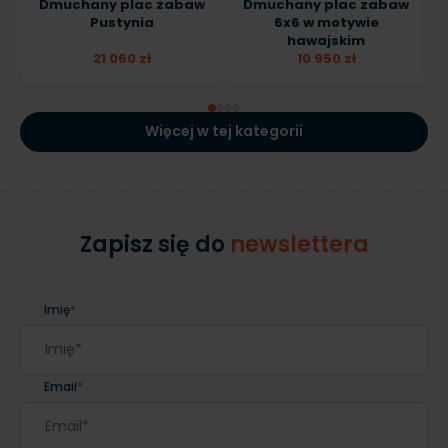
Dmuchany plac zabaw
Dmuchany plac zabaw
Pustynia
6x6 w motywie
hawajskim
21 060 zł
10 950 zł
Więcej w tej kategorii
Zapisz się do
newslettera
Imię
*
Email
*