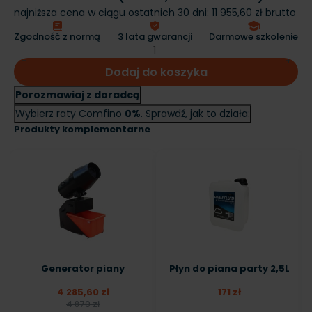
najniższa cena w ciągu ostatnich 30 dni:
11 955,60 zł brutto
Zgodność z normą
3 lata gwarancji
Darmowe szkolenie
Dodaj do koszyka
Porozmawiaj z doradcą
Wybierz raty Comfino
0%
. Sprawdź, jak to działa:
Produkty komplementarne
Generator piany
Płyn do piana party 2,5L
4 285,60 zł
171 zł
4 870 zł