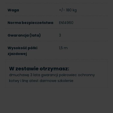
Waga
+/- 180 kg
Norma bezpieczeństwa
EN14960
Gwarancja (lata)
3
Wysokość półki
1,5 m
zjazdowej
W zestawie otrzymasz:
dmuchawę
3 lata gwarancji
pokrowiec ochronny
kotwy i linę
atest
darmowe szkolenie