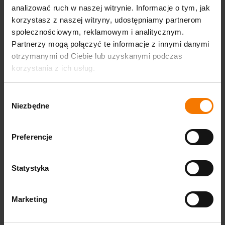
analizować ruch w naszej witrynie. Informacje o tym, jak
korzystasz z naszej witryny, udostępniamy partnerom
społecznościowym, reklamowym i analitycznym.
Partnerzy mogą połączyć te informacje z innymi danymi
otrzymanymi od Ciebie lub uzyskanymi podczas
korzystania z ich usług.
Wybór
Niezbędne
zgody
Preferencje
Statystyka
Zastosowanie
Najlepiej działa w plenerze, na festynach szkolnych,
Marketing
piknikach rodzinnych i eventach firmowych z wydzieloną
strefą dziecięcą. Kilka aktywności w jednej konstrukcji
wydłuża czas zabawy, więc atrakcja nie opiera się