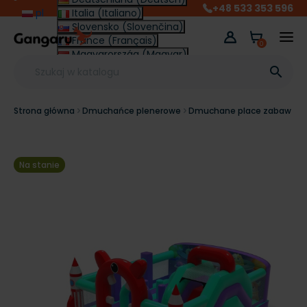
+48 533 353 596
pl
Italia (Italiano)
Slovensko (Slovenčina)
France (Français)
0
Magyarország (Magyar)
Other (English €)

Strona główna
Dmuchańce plenerowe
Dmuchane place zabaw
Na stanie