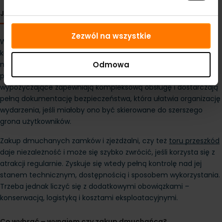
Jakie są plusy i minusy obu rozwiązań?
Zezwól na wszystkie
Wynajem dmuchańca to wygoda i brak ryzyka – płaci się raz, 
korzysta i oddaje. To świetne rozwiązanie dla tych, którzy nie 
mają miejsca na przechowywanie, czasu na konserwację ani 
Odmowa
potrzeby częstego używania dmuchańców. Dodatkowo firmy 
wypożyczające zapewniają kompleksową obsługę i dostarczają 
pełną dokumentację bezpieczeństwa, która ułatwia organizację 
wydarzenia, jeśli miałoby ono być skierowane do szerszego 
grona użytkowników.
Zakup dmuchanych zamków i zjeżdżalni, czy też
toru przeszkód
daje niezależność i może się szybko zwrócić, jeśli korzysta się z 
atrakcji regularnie. Zyskuje się wtedy pełną kontrolę nad jej 
stanem technicznym, dostępnością i sposobem wykorzystania. 
Trzeba jednak liczyć się z dodatkowymi obowiązkami – 
konserwacją, logistyką i kosztami eksploatacyjnymi. 
Co wybrać – wynajem czy zakup dmuchańca?