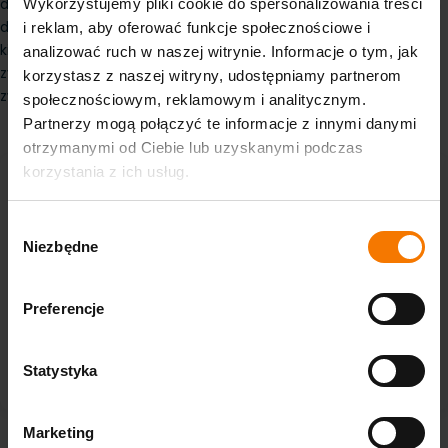
działalności warto też wziąć pod uwagę strategię ustalania cen 
Wykorzystujemy pliki cookie do spersonalizowania treści
dla klientów. Koszty powinny być rozłożone w czasie tak, aby po 
i reklam, aby oferować funkcje społecznościowe i
kilkunastu weekendach urządzenie zaczęło przynosić realny 
analizować ruch w naszej witrynie. Informacje o tym, jak
zysk. Dobrze zaplanowany zakup może więc nie tylko się 
korzystasz z naszej witryny, udostępniamy partnerom
zwrócić, ale też stać się podstawą dochodowego biznesu.
społecznościowym, reklamowym i analitycznym.
Partnerzy mogą połączyć te informacje z innymi danymi
otrzymanymi od Ciebie lub uzyskanymi podczas
korzystania z ich usług.
-13%
Na stanie
Wybór
Niezbędne
zgody
Preferencje
Dmuchany tor przeszkód Leśny - 30m
Statystyka
28 222,80 zł
32 440 zł
Marketing