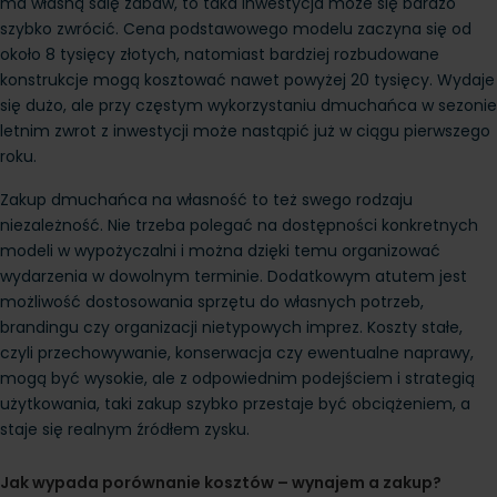
ma własną salę zabaw, to taka inwestycja może się bardzo 
szybko zwrócić. Cena podstawowego modelu zaczyna się od 
około 8 tysięcy złotych, natomiast bardziej rozbudowane 
konstrukcje mogą kosztować nawet powyżej 20 tysięcy. Wydaje 
się dużo, ale przy częstym wykorzystaniu dmuchańca w sezonie 
letnim zwrot z inwestycji może nastąpić już w ciągu pierwszego 
roku.
Zakup dmuchańca na własność to też swego rodzaju 
niezależność. Nie trzeba polegać na dostępności konkretnych 
modeli w wypożyczalni i można dzięki temu organizować 
wydarzenia w dowolnym terminie. Dodatkowym atutem jest 
możliwość dostosowania sprzętu do własnych potrzeb, 
brandingu czy organizacji nietypowych imprez. Koszty stałe, 
czyli przechowywanie, konserwacja czy ewentualne naprawy, 
mogą być wysokie, ale z odpowiednim podejściem i strategią 
użytkowania, taki zakup szybko przestaje być obciążeniem, a 
staje się realnym źródłem zysku.
Jak wypada porównanie kosztów – wynajem a zakup?