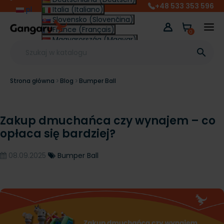
+48 533 353 596
pl
Italia (Italiano)
Slovensko (Slovenčina)
France (Français)
0
Magyarország (Magyar)
Other (English €)

Strona główna
Blog
Bumper Ball
Zakup dmuchańca czy wynajem – co
opłaca się bardziej?
08.09.2025
Bumper Ball