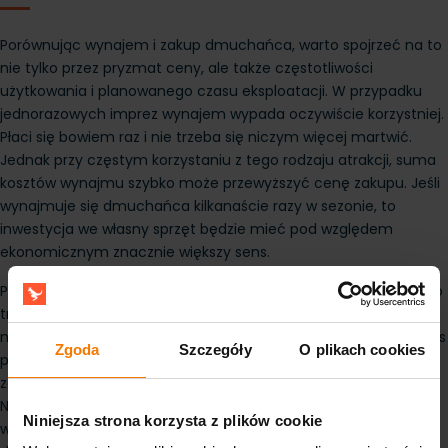
Porównując wynajem i zakup dmuchańca, warto spojrzeć na to 
nie tylko przez pryzmat ceny, ale także częstotliwości 
użytkowania i planowanego czasu eksploatacji. W przypadku 
jednorazowych imprez wynajem wypada oczywiście korzystniej. 
Płaci się bowiem raz i nie trzeba się niczym więcej martwić. 
Jednak przy częstym korzystaniu z tego rodzaju atrakcji, suma 
kosztów wynajmu szybko może przewyższyć cenę zakupu. Jeśli 
wynajmuje się dmuchańca kilkanaście razy w sezonie, to 
inwestycja we własny sprzęt będzie mieć pod względem 
ekonomicznym znacznie większy sens.
Przy zakupie trzeba jednak doliczyć koszty dodatkowe. Chodzi o 
transport, przechowywanie, przeglądy techniczne, ewentualne 
naprawy, a także ubezpieczenie. Nie bez znaczenia jest też czas 
Zgoda
Szczegóły
O plikach cookies
potrzebny na obsługę. Wynajmując dmuchańca to firma 
zewnętrzna zajmuje się jego rozstawieniem i złożeniem. 
Natomiast kupując takie urządzenie trzeba wziąć na siebie 
Niniejsza strona korzysta z plików cookie
wszystkie prace związane z jego obsługą. Przy prowadzeniu 