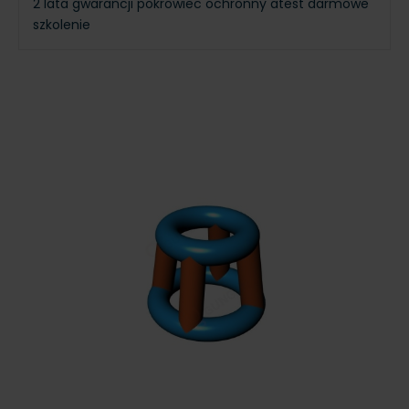
2 lata gwarancji
pokrowiec ochronny
atest
darmowe
szkolenie