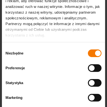
i reklam, aby oferować funkcje społecznościowe i
Pobierz wzór atestu
analizować ruch w naszej witrynie. Informacje o tym, jak
korzystasz z naszej witryny, udostępniamy partnerom
społecznościowym, reklamowym i analitycznym.
Partnerzy mogą połączyć te informacje z innymi danymi
otrzymanymi od Ciebie lub uzyskanymi podczas
Zgodność z normami
korzystania z ich usług.
Produkty Gangaru spełniają wymagania norm
obowiązujących dla danej kategorii -
EN14960
Wybór
(dmuchańce),
ISO 25649-6:2024
(parki wodne)
Niezbędne
zgody
lub Ustawy o ogólnym bezpieczeństwie produktów.
Każdy egzemplarz przechodzi kontrolę jakości i
Preferencje
testy bezpieczeństwa przed wysyłką.
Pobierz dokumentację
Statystyka
Marketing