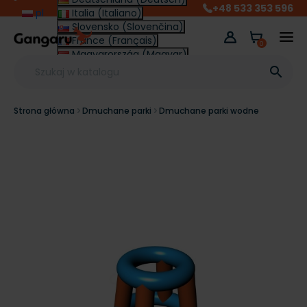
+48 533 353 596
pl
Italia (Italiano)
Slovensko (Slovenčina)
France (Français)
0
Magyarország (Magyar)
Other (English €)

Strona główna
Dmuchane parki
Dmuchane parki wodne