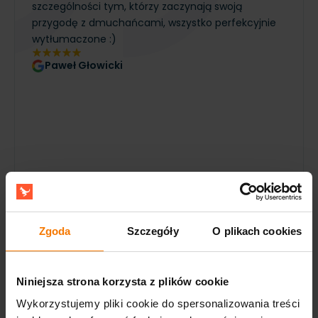
szczególności tym, którzy zaczynają swoją
przygodę z dmuchańcami, wszystko perfekcyjnie
wytłumaczone :)
Paweł Głowicki
Zgoda
Szczegóły
O plikach cookies
Bezpieczeństwo
Wszystkie urządzenia podlegające normie EN
14960 oraz EN ISO 25649-6 posiadają
orzeczenie
Niniejsza strona korzysta z plików cookie
techniczne (atest)
oraz
dokumentację
Wykorzystujemy pliki cookie do spersonalizowania treści
techniczno-ruchową
.