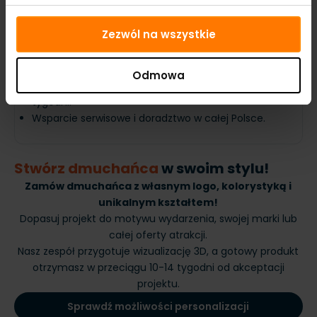
Dostawa i wsparcie
Produkty dostępne od ręki -
wysyłka atrakcji
Zezwól na wszystkie
dmuchanych w ciągu 48h.
Możliwy odbiór osobisty!
W przypadku zamówień produktów
Odmowa
personalizowanych czas realizacji wynosi 10-14
tygodni.
Wsparcie serwisowe i doradztwo w całej Polsce.
Stwórz dmuchańca
w swoim stylu!
Zamów dmuchańca z własnym logo, kolorystyką i
unikalnym kształtem!
Dopasuj projekt do motywu wydarzenia, swojej marki lub
całej oferty atrakcji.
Nasz zespół przygotuje wizualizację 3D, a gotowy produkt
otrzymasz w przeciągu 10-14 tygodni od akceptacji
projektu.
Sprawdź możliwości personalizacji