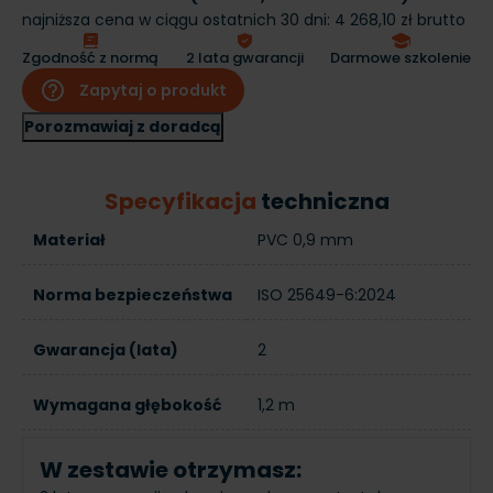
najniższa cena w ciągu ostatnich 30 dni:
4 268,10 zł brutto
Zgodność z normą
2 lata gwarancji
Darmowe szkolenie
help_outline
Zapytaj o produkt
Porozmawiaj z doradcą
Specyfikacja
techniczna
Materiał
PVC 0,9 mm
Norma bezpieczeństwa
ISO 25649-6:2024
Gwarancja (lata)
2
Wymagana głębokość
1,2 m
W zestawie otrzymasz: