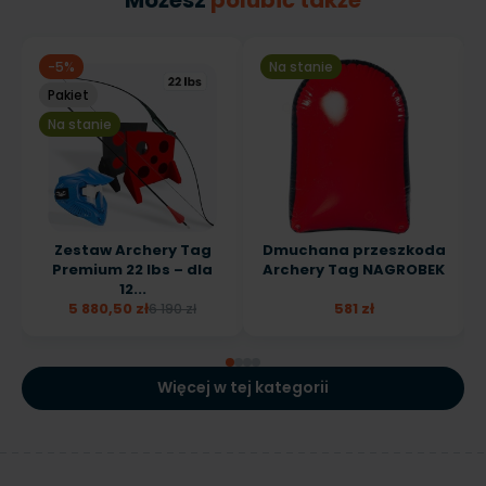
-5%
Na stanie
Pakiet
Na stanie
Zestaw Archery Tag
Dmuchana przeszkoda
Premium 22 lbs – dla
Archery Tag NAGROBEK
12...
5 880,50 zł
581 zł
6 190 zł
Więcej w tej kategorii