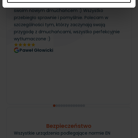
przyjemność, tydzień po prezentacji wróciliśmy ze
swoim nowym dmuchańcem :) Wszystko
przebiegło sprawnie i pomyślnie. Polecam w
szczególności tym, którzy zaczynają swoją
przygodę z dmuchańcami, wszystko perfekcyjnie
wytłumaczone :)
Paweł Głowicki
Bezpieczeństwo
Wszystkie urządzenia podlegające normie EN