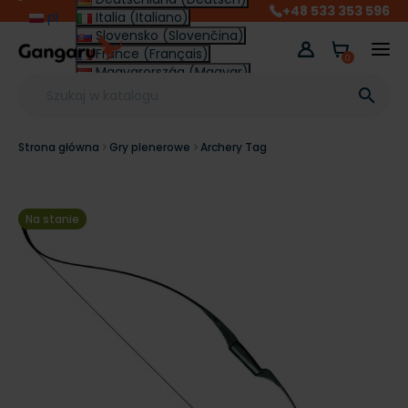
+48 533 353 596
pl
Italia (Italiano)
Slovensko (Slovenčina)
France (Français)
0
Magyarország (Magyar)
Other (English €)

Strona główna
Gry plenerowe
Archery Tag
Na stanie